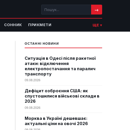
→
СОННИК
ПРИКМЕТИ
ЩЕ ▾
ОСТАННІ НОВИНИ
Ситуація в Одесі після ракетної
атаки: відключення
електропостачання та паралич
транспорту
09.08.2026
Дефіцит озброєння США: як
спустошилися військові склади в
2026
09.08.2026
Морква в Україні дешевшає:
актуальні ціни на овочі 2026
09.08.2026