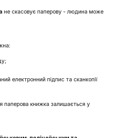
а
не скасовує паперову - людина може
жна:
ду;
аний електронний підпис та сканкопії
я паперова книжка залишається у
йськовим, поліцейським та