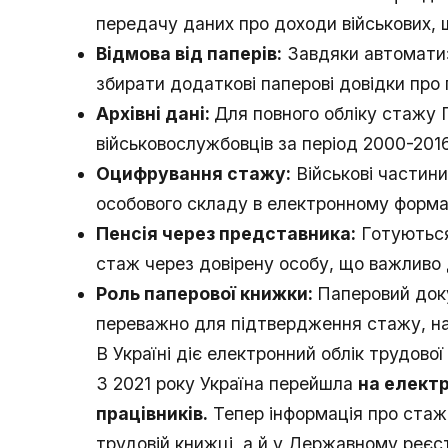
передачу даних про доходи військових,
Відмова від паперів:
Завдяки автоматиз
збирати додаткові паперові довідки про
Архівні дані:
Для повного обліку стажу
військовослужбовців за період 2000-2016
Оцифрування стажу:
Військові частин
особового складу в електронному форма
Пенсія через представника:
Готуються
стаж через довірену особу, що важливо 
Роль паперової книжки:
Паперовий доку
переважно для підтвердження стажу, на
В Україні діє електронний облік трудової
З 2021 року Україна перейшла
на електр
працівників.
Тепер інформація про стаж 
трудовій книжці, а й у Державному реєс