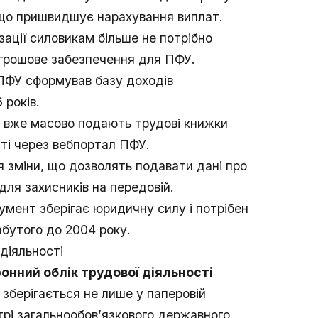
 що пришвидшує нарахування виплат.
ації силовикам більше не потрібно
 грошове забезпечення для ПФУ.
 ПФУ сформував базу доходів
 років.
и вже масово подають трудові книжки
ті через вебпортал ПФУ.
 зміни, що дозволять подавати дані про
для захисників на передовій.
мент зберігає юридичну силу і потрібен
бутого до 2004 року.
 діяльності
онний облік трудової діяльності
зберігається не лише у паперовій
трі загальнообов’язкового державного