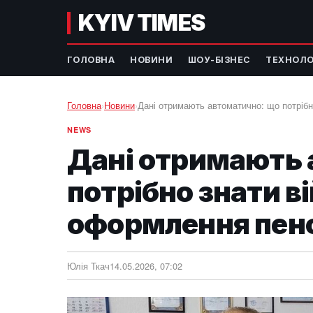
KYIV TIMES
ГОЛОВНА
НОВИНИ
ШОУ-БІЗНЕС
ТЕХНОЛО
Головна
›
Новини
›
Дані отримають автоматично: що потрібн
NEWS
Дані отримають 
потрібно знати в
оформлення пенсі
Юлія Ткач
14.05.2026, 07:02