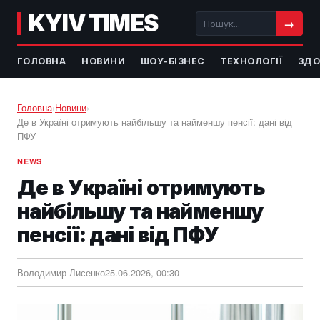
KYIV TIMES
→
ГОЛОВНА
НОВИНИ
ШОУ-БІЗНЕС
ТЕХНОЛОГІЇ
ЗДО
Головна
›
Новини
›
Де в Україні отримують найбільшу та найменшу пенсії: дані від
ПФУ
NEWS
Де в Україні отримують
найбільшу та найменшу
пенсії: дані від ПФУ
Володимир Лисенко
25.06.2026, 00:30