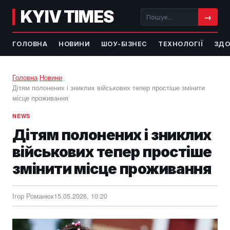
KYIV TIMES
→
ГОЛОВНА
НОВИНИ
ШОУ-БІЗНЕС
ТЕХНОЛОГІЇ
ЗДО
Головна
›
Новини
›
Дітям полонених і зниклих військових тепер простіше змінити
місце проживання
NEWS
Дітям полонених і зниклих
військових тепер простіше
змінити місце проживання
Ігор Романюк
15.05.2026, 10:20