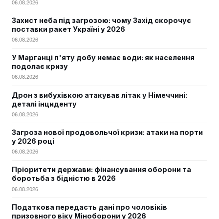
06.08.2026
Захист неба під загрозою: чому Захід скорочує
поставки ракет Україні у 2026
06.08.2026
У Марганці п'яту добу немає води: як населення
подолає кризу
06.08.2026
Дрон з вибухівкою атакував літак у Німеччині:
деталі інциденту
06.08.2026
Загроза нової продовольчої кризи: атаки на порти
у 2026 році
06.08.2026
Пріоритети держави: фінансування оборони та
боротьба з бідністю в 2026
06.08.2026
Податкова передасть дані про чоловіків
призовного віку Міноборони у 2026