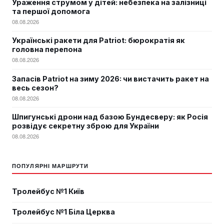
Ураження струмом у дітей: небезпека на залізниці
та першої допомога
08.08.2026
Українські ракети для Patriot: бюрократія як
головна перепона
08.08.2026
Запасів Patriot на зиму 2026: чи вистачить ракет на
весь сезон?
08.08.2026
Шпигунські дрони над базою Бундесверу: як Росія
розвідує секретну зброю для України
08.08.2026
ПОПУЛЯРНІ МАРШРУТИ
Тролейбус №1 Київ
Тролейбус №1 Біла Церква