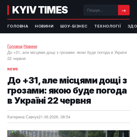
KYIV TIMES
→
ГОЛОВНА
НОВИНИ
ШОУ-БІЗНЕС
ТЕХНОЛОГІЇ
ЗДО
Головна
›
Новини
›
До +31, але місцями дощі з грозами: якою буде погода в Україні
22 червня
NEWS
До +31, але місцями дощі з
грозами: якою буде погода
в Україні 22 червня
Катерина Савчук
21.06.2026, 08:54