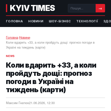
KYIV TIMES
→
ГОЛОВНА
НОВИНИ
ШОУ-БІЗНЕС
ТЕХНОЛОГІЇ
ЗДО
Головна
›
Новини
›
Коли вдарить +33, а коли пройдуть дощі: прогноз погоди в
Україні на тиждень (карти)
NEWS
Коли вдарить +33, а коли
пройдуть дощі: прогноз
погоди в Україні на
тиждень (карти)
Максим Гнатюк
21.06.2026, 12:30