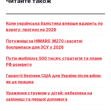
Читайте також
Коли українська балістика вперше вдарить по
ворогу: прогноз на 2026
Потужніші за HIMARS: М270 і касетні
боєприпаси для ЗСУ у 2026
Путін мобілізує 500 тисяч: стратегія та плани
РФ розкрито
Гарантії безпеки США для України після війни:
як це працює
Ураження струмом у дітей: небезпека на
залізниці та першої допомога