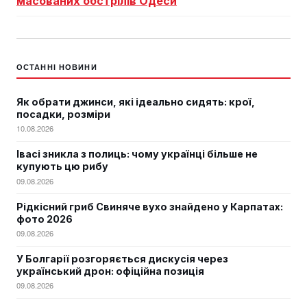
масованих обстрілів Одеси
ОСТАННІ НОВИНИ
Як обрати джинси, які ідеально сидять: крої,
посадки, розміри
10.08.2026
Івасі зникла з полиць: чому українці більше не
купують цю рибу
09.08.2026
Рідкісний гриб Свиняче вухо знайдено у Карпатах:
фото 2026
09.08.2026
У Болгарії розгоряється дискусія через
український дрон: офіційна позиція
09.08.2026