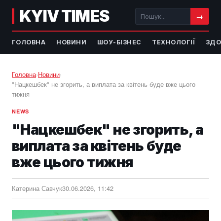
KYIV TIMES
→
ГОЛОВНА
НОВИНИ
ШОУ-БІЗНЕС
ТЕХНОЛОГІЇ
ЗДО
Головна
›
Новини
›
"Нацкешбек" не згорить, а виплата за квітень буде вже цього
тижня
NEWS
"Нацкешбек" не згорить, а
виплата за квітень буде
вже цього тижня
Катерина Савчук
30.06.2026, 11:42