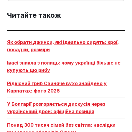
Читайте також
Як обрати джинси, які ідеально сидять: крої,
посадки, розміри
Івасі зникла з полиць: чому українці більше не
купують цю рибу
Рідкісний гриб Свиняче вухо знайдено у
Карпатах: фото 2026
У Болгарії розгоряється дискусія через
український дрон: офіційна позиція
Понад 300 тисяч сімей без світла: наслідки