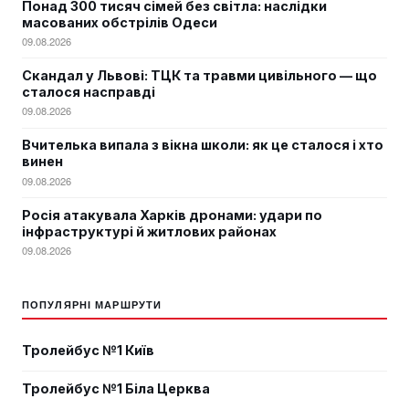
Понад 300 тисяч сімей без світла: наслідки
масованих обстрілів Одеси
09.08.2026
Скандал у Львові: ТЦК та травми цивільного — що
сталося насправді
09.08.2026
Вчителька випала з вікна школи: як це сталося і хто
винен
09.08.2026
Росія атакувала Харків дронами: удари по
інфраструктурі й житлових районах
09.08.2026
ПОПУЛЯРНІ МАРШРУТИ
Тролейбус №1 Київ
Тролейбус №1 Біла Церква