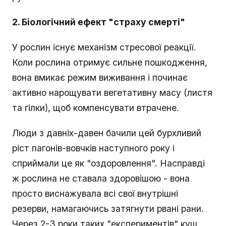
2. Біологічний ефект "страху смерті"
У рослин існує механізм стресової реакції.
Коли рослина отримує сильне пошкодження,
вона вмикає режим виживання і починає
активно нарощувати вегетативну масу (листя
та гілки), щоб компенсувати втрачене.
Люди з давніх-давен бачили цей бурхливий
ріст пагонів-вовчків наступного року і
сприймали це як "оздоровлення". Насправді
ж рослина не ставала здоровішою - вона
просто виснажувала всі свої внутрішні
резерви, намагаючись затягнути рвані рани.
Через 2-3 роки таких "експериментів" кущ