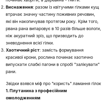
Виснаження
: разом із квітучими гілками кущ
втрачає значну частину поживних речовин,
які він накопичував протягом року. Крім того,
рвана рана випаровує в 10 разів більше вологи,
ніж акуратний зріз, що призводить до
зневоднення всієї гілки.
Хаотичний ріст
: замість формування
красивої крони, рослина починає хаотично
випускати слабкі пагони в спробі "залікувати"
рани.
Звідки взявся міф про "користь" ламання гілок
1. Плутанина з професійним
омолодженням