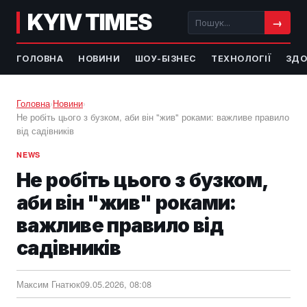
KYIV TIMES
→
ГОЛОВНА
НОВИНИ
ШОУ-БІЗНЕС
ТЕХНОЛОГІЇ
ЗДО
Головна
›
Новини
›
Не робіть цього з бузком, аби він "жив" роками: важливе правило
від садівників
NEWS
Не робіть цього з бузком,
аби він "жив" роками:
важливе правило від
садівників
Максим Гнатюк
09.05.2026, 08:08