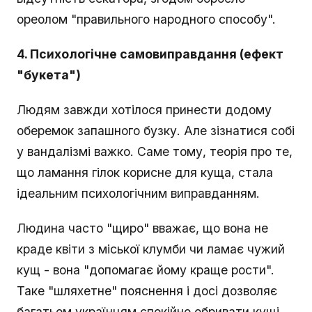
ореолом "правильного народного способу".
4. Психологічне самовиправдання (ефект
"букета")
Людям завжди хотілося принести додому
оберемок запашного бузку. Але зізнатися собі
у вандалізмі важко. Саме тому, теорія про те,
що ламання гілок корисне для куща, стала
ідеальним психологічним виправданням.
Людина часто "щиро" вважає, що вона не
краде квіти з міської клумби чи ламає чужий
кущ - вона "допомагає йому краще рости".
Таке "шляхетне" пояснення і досі дозволяє
багатьом українцям спокійно обривати кущі