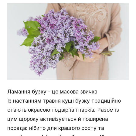
Ламання бузку - це масова звичка
Із настанням травня кущі бузку традиційно
стають окрасою подвір’їв і парків. Разом із
цим щороку активізується й поширена
порада: нібито для кращого росту та