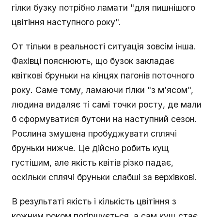
гілки бузку потрібно ламати "для пишнішого
цвітіння наступного року".
От тільки в реальності ситуація зовсім інша.
Фахівці пояснюють, що бузок закладає
квіткові бруньки на кінцях пагонів поточного
року. Саме тому, ламаючи гілки "з м’ясом",
людина видаляє ті самі точки росту, де мали
б сформуватися бутони на наступний сезон.
Рослина змушена пробуджувати сплячі
бруньки нижче. Це дійсно робить кущ
густішим, але якість квітів різко падає,
оскільки сплячі бруньки слабші за верхівкові.
В результаті якість і кількість цвітіння з
кожним роком погіршується, а сам кущ стає