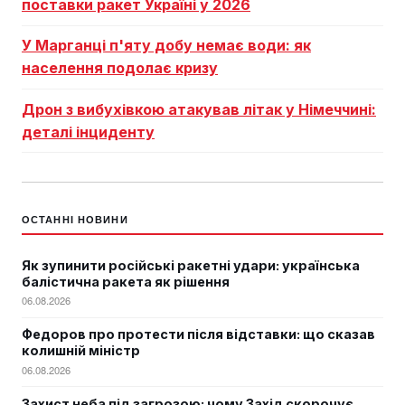
поставки ракет Україні у 2026
У Марганці п'яту добу немає води: як
населення подолає кризу
Дрон з вибухівкою атакував літак у Німеччині:
деталі інциденту
ОСТАННІ НОВИНИ
Як зупинити російські ракетні удари: українська
балістична ракета як рішення
06.08.2026
Федоров про протести після відставки: що сказав
колишній міністр
06.08.2026
Захист неба під загрозою: чому Захід скорочує