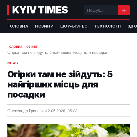
KYIV TIMES
→
ГОЛОВНА
НОВИНИ
ШОУ-БІЗНЕС
ТЕХНОЛОГІЇ
ЗДО
Головна
›
Новини
›
Огірки там не зійдуть: 5 найгірших місць для посадки
NEWS
Огірки там не зійдуть: 5
найгірших місць для
посадки
Олександр Гриценко
12.05.2026, 05:23