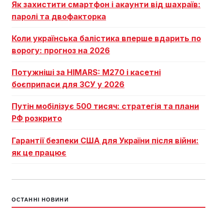
Як захистити смартфон і акаунти від шахраїв:
паролі та двофакторка
Коли українська балістика вперше вдарить по
ворогу: прогноз на 2026
Потужніші за HIMARS: М270 і касетні
боєприпаси для ЗСУ у 2026
Путін мобілізує 500 тисяч: стратегія та плани
РФ розкрито
Гарантії безпеки США для України після війни:
як це працює
ОСТАННІ НОВИНИ