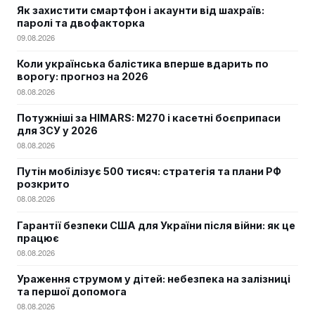
Як захистити смартфон і акаунти від шахраїв:
паролі та двофакторка
09.08.2026
Коли українська балістика вперше вдарить по
ворогу: прогноз на 2026
08.08.2026
Потужніші за HIMARS: М270 і касетні боєприпаси
для ЗСУ у 2026
08.08.2026
Путін мобілізує 500 тисяч: стратегія та плани РФ
розкрито
08.08.2026
Гарантії безпеки США для України після війни: як це
працює
08.08.2026
Ураження струмом у дітей: небезпека на залізниці
та першої допомога
08.08.2026