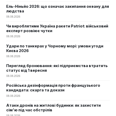
Ель-Ніньйо 2026: що означає закипання океану для
людства
08.08.2026
Чи вироблятиме Україна ракети Patriot: військовий
експерт розвіює чутки
08.08.2026
Удари по танкерах у Чорному морі: умови угоди
Києва 2026
08.08.2026
Перегляд бронювання: які підприємства втратять
статус від 1 вересня
08.08.2026
Російська дезінформація проти французького
кандидата: скарга та докази
08.08.2026
Атаки дронів на житлові будинки: як захистити
сім'ю під час обстрілів
08.08.2026