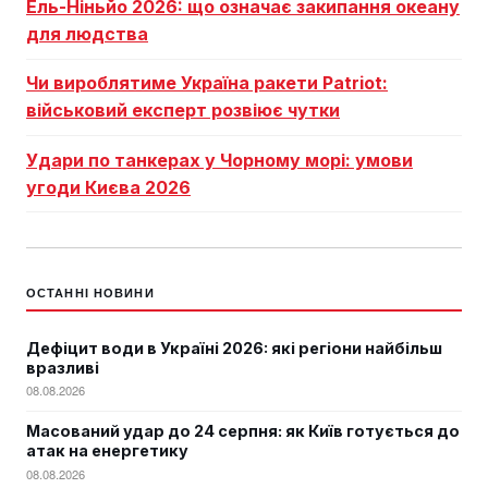
Ель-Ніньйо 2026: що означає закипання океану
для людства
Чи вироблятиме Україна ракети Patriot:
військовий експерт розвіює чутки
Удари по танкерах у Чорному морі: умови
угоди Києва 2026
ОСТАННІ НОВИНИ
Дефіцит води в Україні 2026: які регіони найбільш
вразливі
08.08.2026
Масований удар до 24 серпня: як Київ готується до
атак на енергетику
08.08.2026