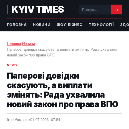
KYIV TIMES
→
ГОЛОВНА
НОВИНИ
ШОУ-БІЗНЕС
ТЕХНОЛОГІЇ
ЗДО
Головна
›
Новини
›
Паперові довідки скасують, а виплати змінять: Рада ухвалила
новий закон про права ВПО
NEWS
Паперові довідки
скасують, а виплати
змінять: Рада ухвалила
новий закон про права ВПО
Ігор Романюк
01.07.2026, 07:54