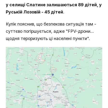
у селищі Слатине залишаються 89 дітей, у
Руській Лозовій - 45 дітей
.
Кулік пояснив, що безпекова ситуація там -
суттєво погіршується, адже "FPV-дрони...
щодня тероризують ці населені пункти".