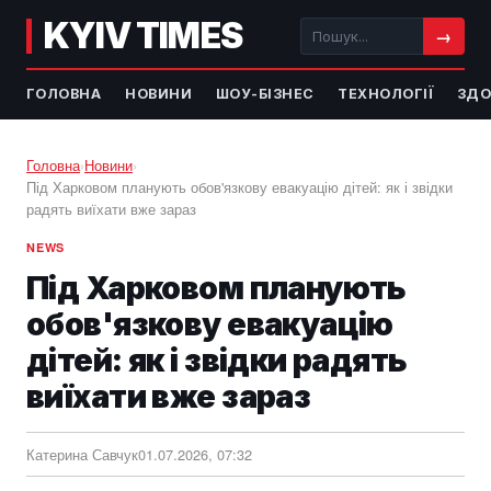
KYIV TIMES
→
ГОЛОВНА
НОВИНИ
ШОУ-БІЗНЕС
ТЕХНОЛОГІЇ
ЗДО
Головна
›
Новини
›
Під Харковом планують обов'язкову евакуацію дітей: як і звідки
радять виїхати вже зараз
NEWS
Під Харковом планують
обов'язкову евакуацію
дітей: як і звідки радять
виїхати вже зараз
Катерина Савчук
01.07.2026, 07:32