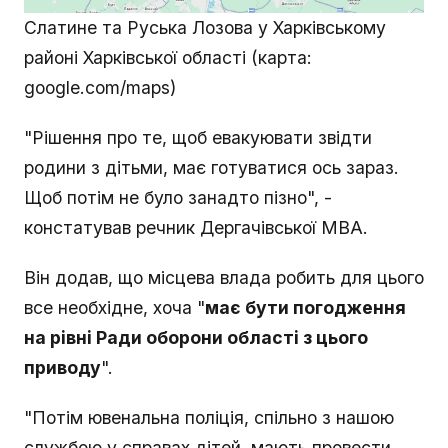
Слатине та Руська Лозова у Харківському
районі Харківської області (карта:
google.com/maps)
"Рішення про те, щоб евакуювати звідти
родини з дітьми, має готуватися ось зараз.
Щоб потім не було занадто пізно", -
констатував речник Дергачівської МВА.
Він додав, що місцева влада робить для цього
все необхідне, хоча "
має бути погодження
на рівні Ради оборони області з цього
приводу
".
"Потім ювенальна поліція, спільно з нашою
службою у справах дітей, мають провести