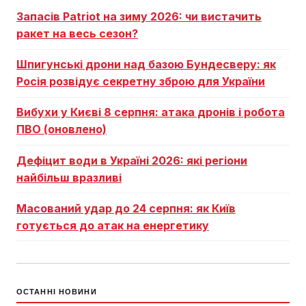
Запасів Patriot на зиму 2026: чи вистачить
ракет на весь сезон?
Шпигунські дрони над базою Бундесверу: як
Росія розвідує секретну зброю для України
Вибухи у Києві 8 серпня: атака дронів і робота
ПВО (оновлено)
Дефіцит води в Україні 2026: які регіони
найбільш вразливі
Масований удар до 24 серпня: як Київ
готується до атак на енергетику
ОСТАННІ НОВИНИ