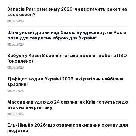
Запасів Patriot на зиму 2026: чи вистачить ракет на
весь сезон?
08.08.2026
Шпигунські дрони над базою Бундесверу: як Росія
розвідує секретну зброю для України
08.08.2026
Вибухи у Києві 8 серпня: атака дронів і робота ПВО
(оновлено)
08.08.2026
Дефіцит води в Україні 2026: які регіони найбільш
вразливі
08.08.2026
Масований удар до 24 серпня: як Київ готується до
атак на енергетику
08.08.2026
Ель-Ніньйо 2026: що означає закипання океану для
людства