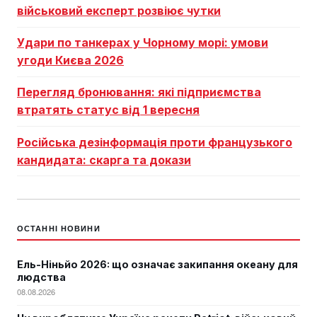
військовий експерт розвіює чутки
Удари по танкерах у Чорному морі: умови
угоди Києва 2026
Перегляд бронювання: які підприємства
втратять статус від 1 вересня
Російська дезінформація проти французького
кандидата: скарга та докази
ОСТАННІ НОВИНИ
Ель-Ніньйо 2026: що означає закипання океану для
людства
08.08.2026