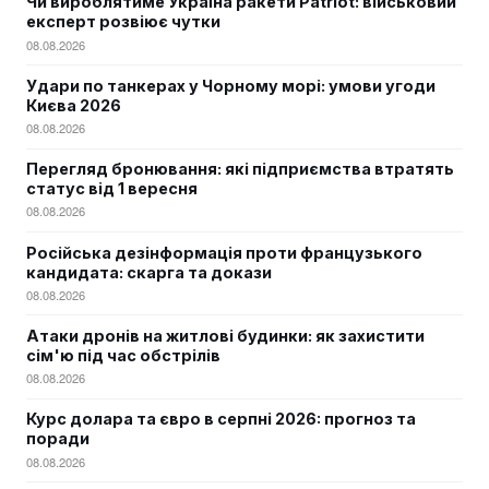
Чи вироблятиме Україна ракети Patriot: військовий
експерт розвіює чутки
08.08.2026
Удари по танкерах у Чорному морі: умови угоди
Києва 2026
08.08.2026
Перегляд бронювання: які підприємства втратять
статус від 1 вересня
08.08.2026
Російська дезінформація проти французького
кандидата: скарга та докази
08.08.2026
Атаки дронів на житлові будинки: як захистити
сім'ю під час обстрілів
08.08.2026
Курс долара та євро в серпні 2026: прогноз та
поради
08.08.2026