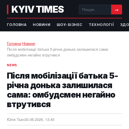
KYIV TIMES
→
ГОЛОВНА
НОВИНИ
ШОУ-БІЗНЕС
ТЕХНОЛОГІЇ
ЗДО
Головна
›
Новини
›
Після мобілізації батька 5-річна донька залишилася сама:
омбудсмен негайно втрутився
NEWS
Після мобілізації батька 5-
річна донька залишилася
сама: омбудсмен негайно
втрутився
Юлія Ткач
30.06.2026, 13:45