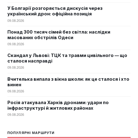
У Болгарії розгоряється дискусія через
український дрон: офіційна позиція
09.08.2026
Понад 300 тисяч сімей без світла: наслідки
масованих обстрілів Одеси
09.08.2026
Скандал у Львові: ТЦК та травми цивільного — що
сталося насправді
09.08.2026
Вчителька випала з вікна школи: як це сталося і хто
винен
09.08.2026
Росія атакувала Харків дронами: удари по
інфраструктурі й житлових районах
09.08.2026
ПОПУЛЯРНІ МАРШРУТИ