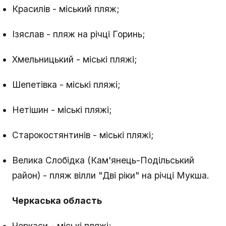
Красилів - міський пляж;
Ізяслав - пляж на річці Горинь;
Хмельницький - міські пляжі;
Шепетівка - міські пляжі;
Нетішин - міські пляжі;
Старокостянтинів - міські пляжі;
Велика Слобідка (Кам'янець-Подільський
район) - пляж вілли "Дві ріки" на річці Мукша.
Черкаська область
Черкаси - міські пляжі;