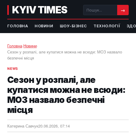
KYIV TIMES
→
ГОЛОВНА
НОВИНИ
ШОУ-БІЗНЕС
ТЕХНОЛОГІЇ
ЗДО
Головна
›
Новини
›
Сезон у розпалі, але купатися можна не всюди: МОЗ назвало
безпечні місця
NEWS
Сезон у розпалі, але
купатися можна не всюди:
МОЗ назвало безпечні
місця
Катерина Савчук
20.06.2026, 07:14