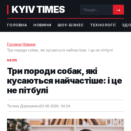
KYIV TIMES
→
ГОЛОВНА
НОВИНИ
ШОУ-БІЗНЕС
ТЕХНОЛОГІЇ
ЗДО
Головна
›
Новини
›
Три породи собак, які кусаються найчастіше: і це не пітбулі
NEWS
Три породи собак, які
кусаються найчастіше: і це
не пітбулі
Тетяна Дорошенко
23.06.2026, 04:24