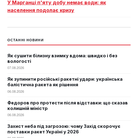
У Марганці п'яту добу немає води: як
населення подолає кризу
ОСТАННІ НОВИНИ
Як сушити білизну взимку вдома: швидко і без
вологості
07.08.2026
Як зупинити російські ракетні удари: українська
балістична ракета як рішення
06.08.2026
Федоров про протести після відставки: що сказав
колишній міністр
06.08.2026
Захист неба під загрозою: чому Захід скорочує
поставки ракет Україні у 2026