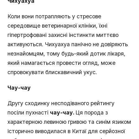
Чихуахуа
Коли вони потрапляють у стресове
середовище ветеринарної клініки, їхні
гіпертрофовані захисні інстинкти миттєво
активуються. Чихуахуа панічно не довіряють
незнайомцям, тому будь-який дотик лікаря,
який намагається провести огляд, може
спровокувати блискавичний укус.
Чау-чау
Другу сходинку несподіваного рейтингу
посіли пухнасті
чау-чау.
Ця порода з
характерною левиною гривою та синім язиком
історично виводилася в Китаї для серйозної