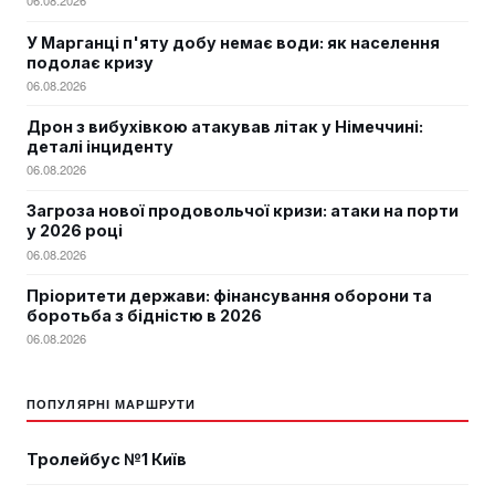
06.08.2026
У Марганці п'яту добу немає води: як населення
подолає кризу
06.08.2026
Дрон з вибухівкою атакував літак у Німеччині:
деталі інциденту
06.08.2026
Загроза нової продовольчої кризи: атаки на порти
у 2026 році
06.08.2026
Пріоритети держави: фінансування оборони та
боротьба з бідністю в 2026
06.08.2026
ПОПУЛЯРНІ МАРШРУТИ
Тролейбус №1 Київ