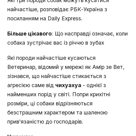
Які три породи собак можуть кусатися
найчастіше, розповідає РБК-Україна з
посиланням на Daily Express.
Більше цікавого
: Що насправді означає, коли
собака зустрічає вас із річчю в зубах
Які породи найчастіше кусаються
Ветеринар, відомий у мережі як Амір зе Вет,
зізнався, що найчастіше стикається з
агресією саме від
чихуахуа
- однієї з
найменших порід у світі. Попри крихітні
розміри, ці собаки відрізняються
безстрашним характером та шаленою
прив'язаністю до господарів.