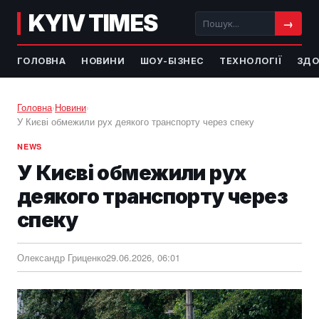
KYIV TIMES
→
ГОЛОВНА
НОВИНИ
ШОУ-БІЗНЕС
ТЕХНОЛОГІЇ
ЗДО
Головна
›
Новини
›
У Києві обмежили рух деякого транспорту через спеку
NEWS
У Києві обмежили рух
деякого транспорту через
спеку
Олександр Гриценко
29.06.2026, 06:01