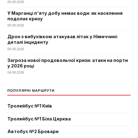
06.08.2026
У Марганці п'яту добу немає води: як населення
подолає кризу
06.08.2026
Дрон з вибухівкою атакував літак у Німеччині:
деталі інциденту
06.08.2026
Загроза нової продовольчої кризи: атаки на порти
у 2026 році
06.08.2026
ПОПУЛЯРНІ МАРШРУТИ
Тролейбус №1 Київ
Тролейбус №1 Біла Церква
Автобус №2 Бровари