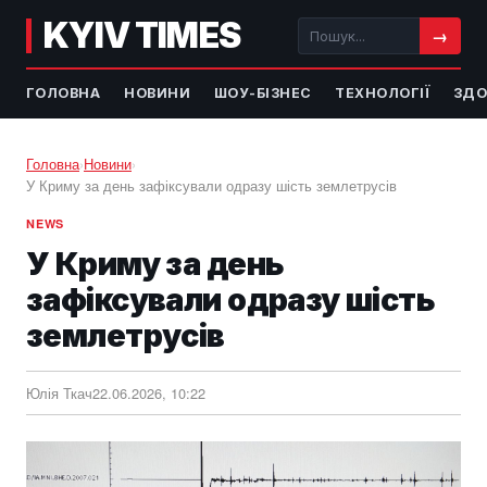
KYIV TIMES
→
ГОЛОВНА
НОВИНИ
ШОУ-БІЗНЕС
ТЕХНОЛОГІЇ
ЗДО
Головна
›
Новини
›
У Криму за день зафіксували одразу шість землетрусів
NEWS
У Криму за день
зафіксували одразу шість
землетрусів
Юлія Ткач
22.06.2026, 10:22