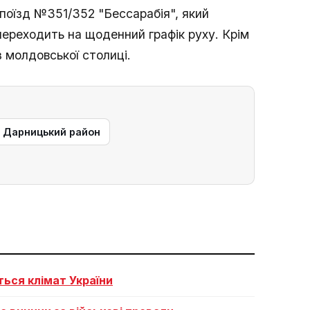
поїзд №351/352 "Бессарабія", який
 переходить на щоденний графік руху. Крім
з молдовської столиці.
— Дарницький район
ться клімат України