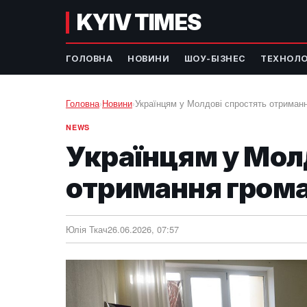
KYIV TIMES
ГОЛОВНА
НОВИНИ
ШОУ-БІЗНЕС
ТЕХНОЛО
Головна
›
Новини
›
Українцям у Молдові спростять отриман
NEWS
Українцям у Мол
отримання гром
Юлія Ткач
26.06.2026, 07:57