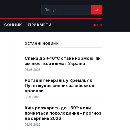
→
СОННИК
ПРИКМЕТИ
ЩЕ ▾
ОСТАННІ НОВИНИ
Спека до +40°C стане нормою: як
змінюється клімат України
06.08.2026
Ротація генералів у Кремлі: як
Путін шукає винних за військові
провали
06.08.2026
Київ розжарить до +39°: коли
почнеться похолодання – прогноз
на серпень 2026
06.08.2026