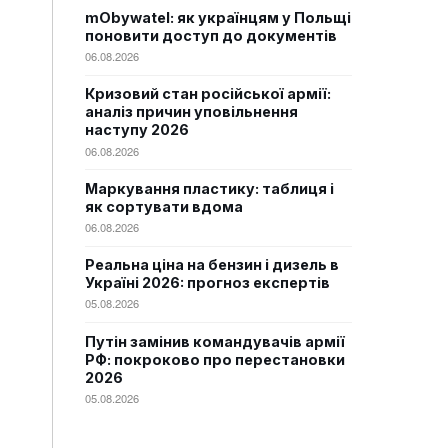
mObywatel: як українцям у Польщі
поновити доступ до документів
06.08.2026
Кризовий стан російської армії:
аналіз причин уповільнення
наступу 2026
06.08.2026
Маркування пластику: таблиця і
як сортувати вдома
06.08.2026
Реальна ціна на бензин і дизель в
Україні 2026: прогноз експертів
05.08.2026
Путін замінив командувачів армії
РФ: покроково про перестановки
2026
05.08.2026