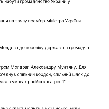
ть набути громадянство України у
ння на заяву прем'єр-міністра України
 Молдова до переліку держав, на громадян
істром Молдови Александру Мунтяну. Для
б'єднує спільний кордон, спільний шлях до
а в умовах російської агресії", -
но скласти іспити з української мови,