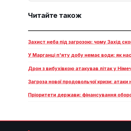
Читайте також
Захист неба під загрозою: чому Захід ско
У Марганці п'яту добу немає води: як на
Дрон з вибухівкою атакував літак у Німеч
Загроза нової продовольчої кризи: атаки 
Пріоритети держави: фінансування оборо