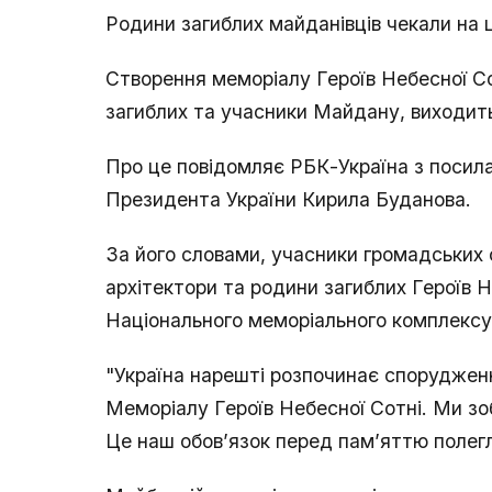
Родини загиблих майданівців чекали на 
Створення меморіалу Героїв Небесної Со
загиблих та учасники Майдану, виходить
Про це повідомляє РБК-Україна з посила
Президента України Кирила Буданова.
За його словами, учасники громадських 
архітектори та родини загиблих Героїв Н
Національного меморіального комплексу 
"Україна нарешті розпочинає споруджен
Меморіалу Героїв Небесної Сотні. Ми зоб
Це наш обовʼязок перед памʼяттю полегл