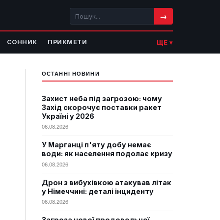
→
СОННИК
ПРИКМЕТИ
ЩЕ ▾
ОСТАННІ НОВИНИ
Захист неба під загрозою: чому
Захід скорочує поставки ракет
Україні у 2026
06.08.2026
У Марганці п'яту добу немає
води: як населення подолає кризу
06.08.2026
Дрон з вибухівкою атакував літак
у Німеччині: деталі інциденту
06.08.2026
Загроза нової продовольчої