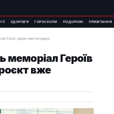
ГІЇ
ЗДОРОВ'Я
ГОРОСКОПИ
ПОДОРОЖІ
ПРИВІТАННЯ
сної Сотні, проєкт вже погодили
ть меморіал Героїв
проєкт вже