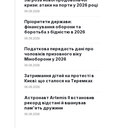
кризи: атаки на порти у 2026 році
06.08.2026
Пріоритети держави:
фінансування оборони та
боротьба з бідністю в 2026
06.08.2026
Податкова передасть дані про
чоловіків призовного віку
Міноборони у 2026
06.08.2026
Затримання дітей на протесті в
Києві: що сталося на Теремках
06.08.2026
Астронавт Artemis II встановив
рекорд відстані й вшанував
пам'ять дружини
06.08.2026