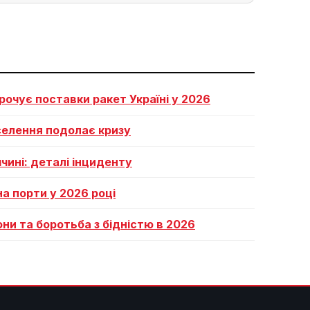
рочує поставки ракет Україні у 2026
селення подолає кризу
чині: деталі інциденту
на порти у 2026 році
ни та боротьба з бідністю в 2026