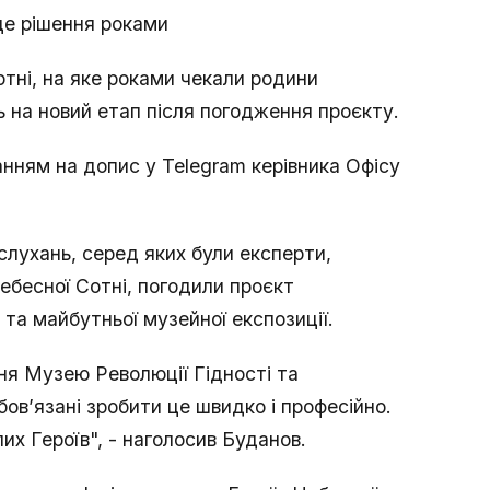
це рішення роками
тні, на яке роками чекали родини
 на новий етап після погодження проєкту.
нням на допис у Telegram керівника Офісу
слухань, серед яких були експерти,
ебесної Сотні, погодили проєкт
та майбутньої музейної експозиції.
ня Музею Революції Гідності та
овʼязані зробити це швидко і професійно.
их Героїв", - наголосив Буданов.