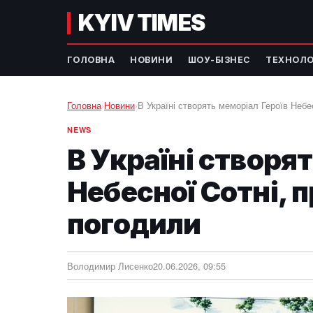
KYIV TIMES
ГОЛОВНА
НОВИНИ
ШОУ-БІЗНЕС
ТЕХНОЛО
Головна
›
Новини
›
В Україні створять меморіал Героїв Небе
NEWS
В Україні створя
Небесної Сотні, 
погодили
Володимир Лисенко
20.06.2026, 09:55