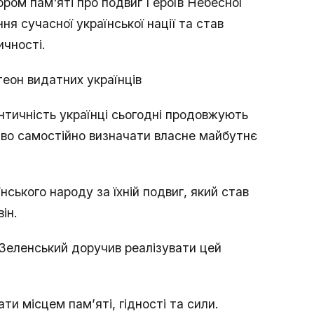
ром пам'яті про подвиг Героїв Небесної
ня сучасної української нації та став
ичності.
теон видатних українців
нтичність українці сьогодні продовжують
аво самостійно визначати власне майбутнє
нського народу за їхній подвиг, який став
ін.
Зеленський доручив реалізувати цей
ти місцем пам’яті, гідності та сили.