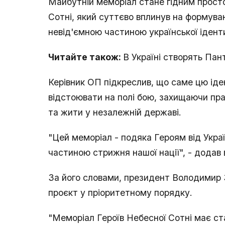
Майбутній меморіал стане гідним просто
Сотні, який суттєво вплинув на формуван
невід'ємною частиною української ідент
Читайте також:
В Україні створять Пан
Керівник ОП підкреслив, що саме цю іде
відстоювати на полі бою, захищаючи пр
та жити у незалежній державі.
"Цей меморіал - подяка Героям від Украї
частиною стрижня нашої нації", - додав в
За його словами, президент Володимир 
проєкт у пріоритетному порядку.
"Меморіал Героїв Небесної Сотні має ста