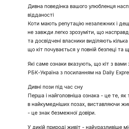
Дивна поведінка вашого улюбленця насп
відданості
Коти мають репутацію незалежних і дещ
не завжди легко зрозуміти, що насправді
та досвідчені власники виділяють кілька 
що кіт почувається у повній безпеці та 
Які саме ознаки вказують, що кіт з вам
РБК-Україна з посиланням на Daily Expre
Дивні пози під час сну
Перша і найголовніша ознака - це те, як
в найкумедніших позах, виставляючи живі
- це знак безмежної довіри.
У дикій природі живіт - найуразливіше м