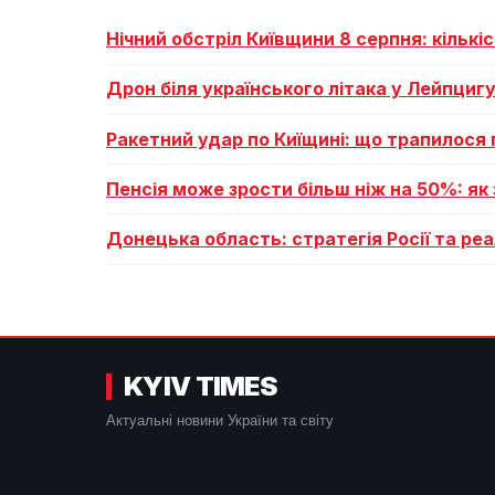
Нічний обстріл Київщини 8 серпня: кільк
Дрон біля українського літака у Лейпцигу
Ракетний удар по Киїщині: що трапилося 
Пенсія може зрости більш ніж на 50%: я
Донецька область: стратегія Росії та ре
KYIV TIMES
Актуальні новини України та світу