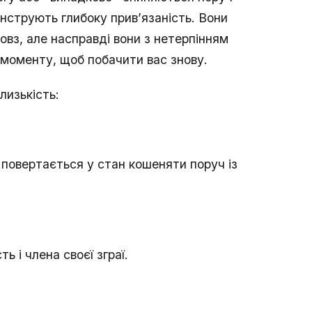
нструють глибоку прив’язаність. Вони
вз, але насправді вони з нетерпінням
я моменту, щоб побачити вас знову.
лизькість:
н повертається у стан кошеняти поруч із
ь і члена своєї зграї.