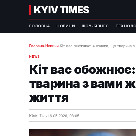
KYIV TIMES
ГОЛОВНА
НОВИНИ
ШОУ-БІЗНЕС
ТЕХНОЛО
Головна
›
Новини
›
Кіт вас обожнює: 4 ознаки, що тварина 
NEWS
Кіт вас обожнює:
тварина з вами 
життя
Юлія Ткач
16.05.2026, 08:05