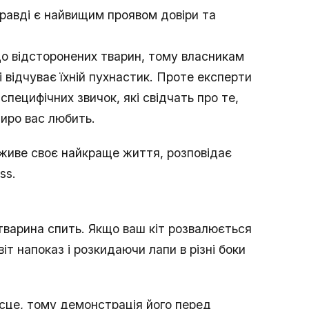
равді є найвищим проявом довіри та
о відсторонених тварин, тому власникам
 відчуває їхній пухнастик. Проте експерти
специфічних звичок, які свідчать про те,
щиро вас любить.
и живе своє найкраще життя, розповідає
ss.
 тварина спить. Якщо ваш кіт розвалюється
т напоказ і розкидаючи лапи в різні боки
ісце, тому демонстрація його перед