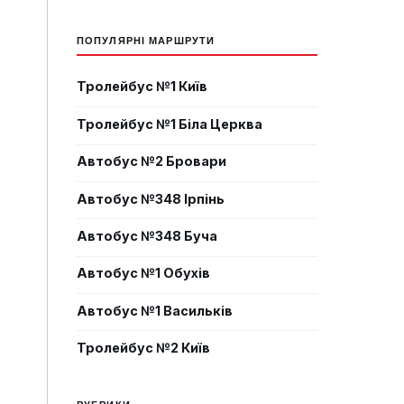
ПОПУЛЯРНІ МАРШРУТИ
Тролейбус №1 Київ
Тролейбус №1 Біла Церква
Автобус №2 Бровари
Автобус №348 Ірпінь
Автобус №348 Буча
Автобус №1 Обухів
Автобус №1 Васильків
Тролейбус №2 Київ
РУБРИКИ