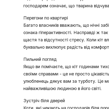
господарем означає, що тварина відчув
Перегони по квартирі
Багато власників вважають, що нічні забі
ознака гіперактивності. Насправді ж так 
щастя та відсутності стресу. Коли кіт в
буквально вихлюпує радість від комфорт
Пильний погляд
Якщо ви помічаєте, що кіт годинами тихо
своїми справами - це не просто цікавіс
улюбленець дякує вам за турботу. Це мо
найважливішою людиною в його світі.
Зустріч біля дверей
Коти, які чекають на господарів біля п