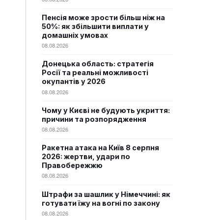
Пенсія може зрости більш ніж на
50%: як збільшити виплати у
домашніх умовах
08.08.2026
Донецька область: стратегія
Росії та реальні можливості
окупантів у 2026
08.08.2026
Чому у Києві не будують укриття:
причини та розпорядження
08.08.2026
Ракетна атака на Київ 8 серпня
2026: жертви, удари по
Правобережжю
08.08.2026
Штрафи за шашлик у Німеччині: як
готувати їжу на вогні по закону
08.08.2026