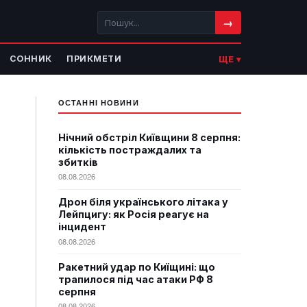
→
СОННИК
ПРИКМЕТИ
ЩЕ ▾
ОСТАННІ НОВИНИ
Нічний обстріл Київщини 8 серпня:
кількість постраждалих та
збитків
08.08.2026
Дрон біля українського літака у
Лейпцигу: як Росія реагує на
інцидент
08.08.2026
Ракетний удар по Киїщині: що
трапилося під час атаки РФ 8
серпня
08.08.2026