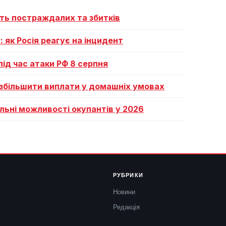
ість постраждалих та збитків
: як Росія реагує на інцидент
під час атаки РФ 8 серпня
к збільшити виплати у домашніх умовах
альні можливості окупантів у 2026
РУБРИКИ
Новини
Редакція