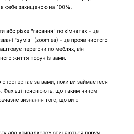
ає себе захищеною на 100%.
ги або різке "гасання" по кімнатах - це
звані "зуміз" (zoomies) - це прояв чистого
лаштовує перегони по меблях, він
ного життя поруч із вами.
 спостерігає за вами, поки ви займаєтеся
ть. Фахівці пояснюють, що таким чином
вчазне визнання того, що ви є
орогу або «випадково» опиняються поруч