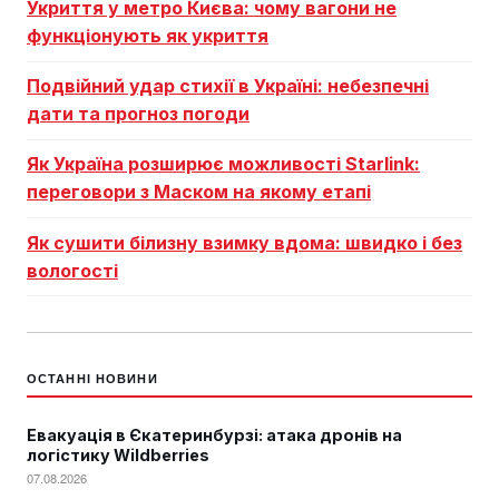
Укриття у метро Києва: чому вагони не
функціонують як укриття
Подвійний удар стихії в Україні: небезпечні
дати та прогноз погоди
Як Україна розширює можливості Starlink:
переговори з Маском на якому етапі
Як сушити білизну взимку вдома: швидко і без
вологості
ОСТАННІ НОВИНИ
Евакуація в Єкатеринбурзі: атака дронів на
логістику Wildberries
07.08.2026