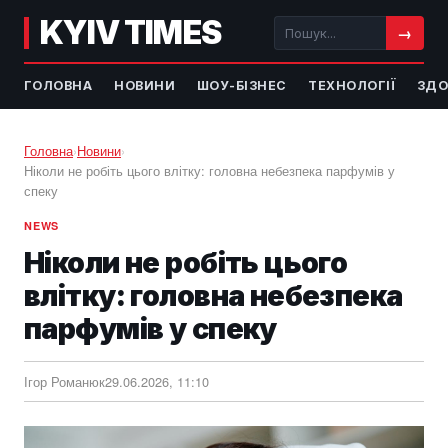
KYIV TIMES
→
ГОЛОВНА
НОВИНИ
ШОУ-БІЗНЕС
ТЕХНОЛОГІЇ
ЗДО
Головна
›
Новини
›
Ніколи не робіть цього влітку: головна небезпека парфумів у
спеку
NEWS
Ніколи не робіть цього
влітку: головна небезпека
парфумів у спеку
Ігор Романюк
29.06.2026, 11:10