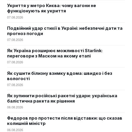
Укриття у метро Києва: чому вагони не
функціонують як укриття
07.08.2026
Подвійний удар стихії в Україні: небезпечні дати та
прогноз погоди
07.08.2026
Як Україна розширює можливості Starlink:
переговори з Маском на якому етапі
07.08.2026
Як сушити білизну взимку вдома: швидко і без
вологості
07.08.2026
Як зупинити російські ракетні удари: українська
балістична ракета як рішення
06.08.2026
Федоров про протести після відставки: що сказав
колишній міністр
06.08.2026