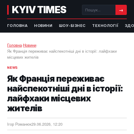
KYIV TIMES
→
ГОЛОВНА
НОВИНИ
ШОУ-БІЗНЕС
ТЕХНОЛОГІЇ
ЗДО
Головна
›
Новини
›
Як Франція переживає найспекотніші дні в історії: лайфхаки
місцевих жителів
NEWS
Як Франція переживає
найспекотніші дні в історії:
лайфхаки місцевих
жителів
Ігор Романюк
29.06.2026, 12:20