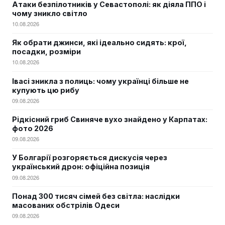
Атаки безпілотників у Севастополі: як діяла ППО і
чому зникло світло
10.08.2026
Як обрати джинси, які ідеально сидять: крої,
посадки, розміри
10.08.2026
Івасі зникла з полиць: чому українці більше не
купують цю рибу
09.08.2026
Рідкісний гриб Свиняче вухо знайдено у Карпатах:
фото 2026
09.08.2026
У Болгарії розгоряється дискусія через
український дрон: офіційна позиція
09.08.2026
Понад 300 тисяч сімей без світла: наслідки
масованих обстрілів Одеси
09.08.2026