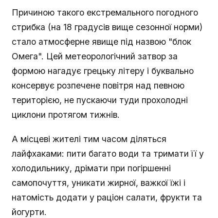
Причиною такого екстремального погодного
стрибка (на 18 градусів вище сезонної норми)
стало атмосферне явище під назвою "блок
Омега". Цей метеорологічний затвор за
формою нагадує грецьку літеру і буквально
консервує розпечене повітря над певною
територією, не пускаючи туди прохолодні
циклони протягом тижнів.
А місцеві жителі тим часом діляться
лайфхаками: пити багато води та тримати її у
холодильнику, дрімати при погіршенні
самопочуття, уникати жирної, важкої їжі і
натомість додати у раціон салати, фрукти та
йогурти.