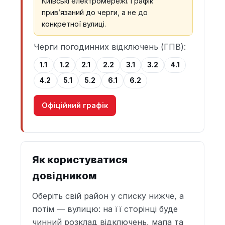
Київські електромережі. Графік
прив’язаний до черги, а не до
конкретної вулиці.
Черги погодинних відключень (ГПВ):
1.1
1.2
2.1
2.2
3.1
3.2
4.1
4.2
5.1
5.2
6.1
6.2
Офіційний графік
Як користуватися
довідником
Оберіть свій район у списку нижче, а
потім — вулицю: на її сторінці буде
чинний розклад відключень, мапа та