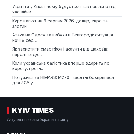
Укриття у Києві: чому будується так повільно під
час війни
Курс валют на 9 серпня 2026: долар, євро та
злотий
Атака на Одесу та вибухи в Бєлгороді: ситуація
ночі 9 сер…
Як захистити смартфон і акаунти від шахраїв:
паролі та дв…
Коли українська балістика вперше вдарить по
ворогу: прогн…
Потужніші за HIMARS: М270 і касетні боєприпаси
для ЗСУ у …
KYIV TIMES
Актуальні новини України та світу