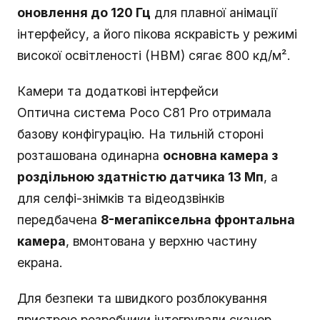
оновлення до 120 Гц
для плавної анімації
інтерфейсу, а його пікова яскравість у режимі
високої освітленості (HBM) сягає 800 кд/м².
Камери та додаткові інтерфейси
Оптична система Poco C81 Pro отримала
базову конфігурацію. На тильній стороні
розташована одинарна
основна камера з
роздільною здатністю датчика 13 Мп
, а
для селфі-знімків та відеодзвінків
передбачена
8-мегапіксельна фронтальна
камера
, вмонтована у верхню частину
екрана.
Для безпеки та швидкого розблокування
пристрою розробники інтегрували сканер