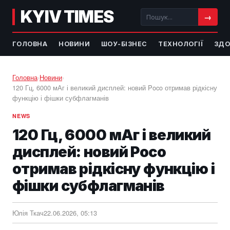
KYIV TIMES
→
ГОЛОВНА
НОВИНИ
ШОУ-БІЗНЕС
ТЕХНОЛОГІЇ
ЗДО
Головна
›
Новини
›
120 Гц, 6000 мАг і великий дисплей: новий Poco отримав рідкісну
функцію і фішки субфлагманів
NEWS
120 Гц, 6000 мАг і великий
дисплей: новий Poco
отримав рідкісну функцію і
фішки субфлагманів
Юлія Ткач
22.06.2026, 05:13