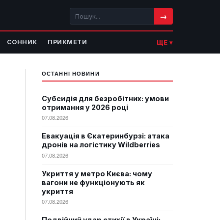
→
СОННИК
ПРИКМЕТИ
ЩЕ ▾
ОСТАННІ НОВИНИ
Субсидія для безробітних: умови
отримання у 2026 році
07.08.2026
Евакуація в Єкатеринбурзі: атака
дронів на логістику Wildberries
07.08.2026
Укриття у метро Києва: чому
вагони не функціонують як
укриття
07.08.2026
Подвійний удар стихії в Україні: