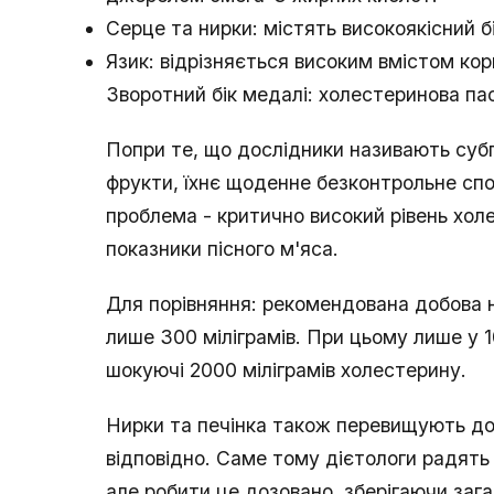
Серце та нирки: містять високоякісний бі
Язик: відрізняється високим вмістом ко
Зворотний бік медалі: холестеринова па
Попри те, що дослідники називають субп
фрукти, їхнє щоденне безконтрольне спо
проблема - критично високий рівень хол
показники пісного м'яса.
Для порівняння: рекомендована добова
лише 300 міліграмів. При цьому лише у 
шокуючі 2000 міліграмів холестерину.
Нирки та печінка також перевищують доб
відповідно. Саме тому дієтологи радять
але робити це дозовано, зберігаючи зага