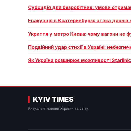
Субсидія для безробітних: умови отриман
Евакуація в Єкатеринбурзі: атака дронів н
Укриття у метро Києва: чому вагони не 
Подвійний удар стихії в Україні: небезпеч
Як Україна розширює можливості Starlink
KYIV TIMES
Актуальні новини України та світу