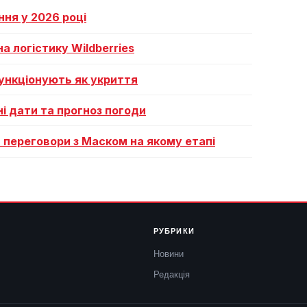
ня у 2026 році
а логістику Wildberries
функціонують як укриття
ні дати та прогноз погоди
: переговори з Маском на якому етапі
РУБРИКИ
Новини
Редакція