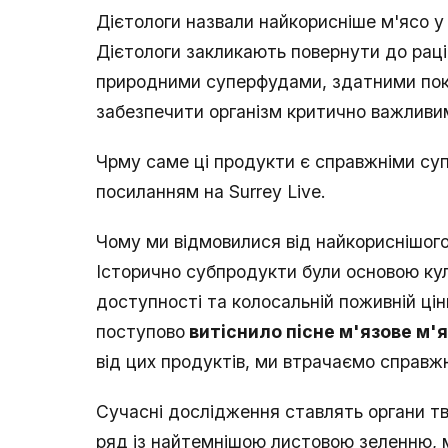
Дієтологи назвали найкорисніше м'ясо у 
Дієтологи закликають повернути до раці
природними суперфудами, здатними пок
забезпечити організм критично важливи
Чрму саме ці продукти є справжніми су
посиланням на Surrey Live.
Чому ми відмовилися від найкориснішого
Історично субпродукти були основою кулі
доступності та колосальній поживній цінн
поступово
витіснило пісне м'язове м'
від цих продуктів, ми втрачаємо справ
Сучасні дослідження ставлять органи тва
ряд із найтемнішою листовою зеленню,