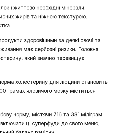
лок і життєво необхідні мінерали.
рисних жирів та ніжною текстурою.
стка
родукти здоровішими за деякі овочі та
живання має серйозні ризики. Головна
естерину, який значно перевищує
 норма холестерину для людини становить
100 грамах яловичого мозку міститься
ову норму, містячи 716 та 381 міліграм
 включати ці суперфуди до свого меню,
льний баланс раціону.