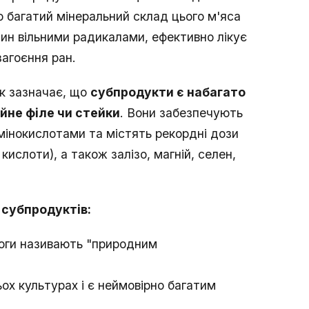
о багатий мінеральний склад цього м'яса
ин вільними радикалами, ефективно лікує
загоєння ран.
ік зазначає, що
субпродукти є набагато
йне філе чи стейки
. Вони забезпечують
мінокислотами та містять рекордні дози
 кислоти), а також залізо, магній, селен,
 субпродуктів:
логи називають "природним
ох культурах і є неймовірно багатим