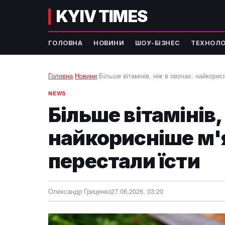
KYIV TIMES
ГОЛОВНА
НОВИНИ
ШОУ-БІЗНЕС
ТЕХНОЛО
Головна
›
Новини
›
Більше вітамінів, ніж в овочах: найкорис
NEWS
Більше вітамінів,
найкорисніше м'я
перестали їсти
Олександр Гриценко
27.06.2026, 03:20