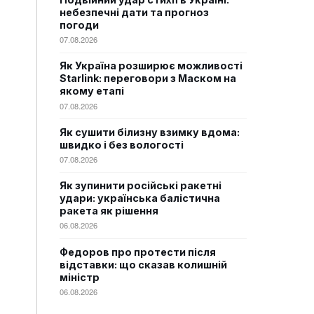
небезпечні дати та прогноз
погоди
07.08.2026
Як Україна розширює можливості
Starlink: переговори з Маском на
якому етапі
07.08.2026
Як сушити білизну взимку вдома:
швидко і без вологості
07.08.2026
Як зупинити російські ракетні
удари: українська балістична
ракета як рішення
06.08.2026
Федоров про протести після
відставки: що сказав колишній
міністр
06.08.2026