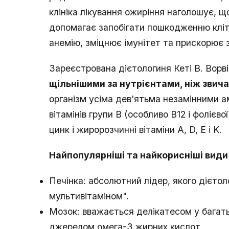
клініка лікування ожиріння наголошує, щ
допомагає запобігати пошкодженню кліт
анемію, зміцнює імунітет та прискорює 
Зареєстрована дієтологиня Кеті В. Ворв
щільнішими за нутрієнтами, ніж звича
організм усіма дев'ятьма незамінними а
вітамінів групи В (особливо B12 і фолієвої
цинк і жиророзчинні вітаміни A, D, E і K.
Найпопулярніші та найкорисніші види
Печінка: абсолютний лідер, якого дієто
мультивітаміном".
Мозок: вважається делікатесом у багать
джерелом омега-3 жирних кислот.