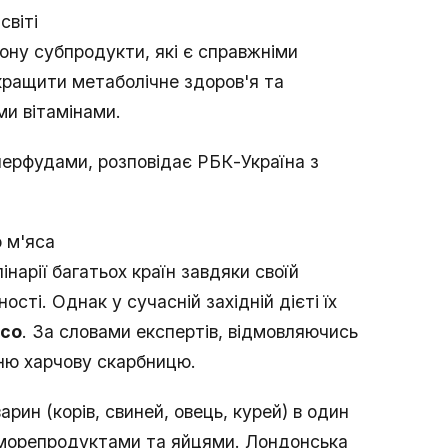
світі
ону субпродукти, які є справжніми
ращити метаболічне здоров'я та
ми вітамінами.
перфудами, розповідає РБК-Україна з
 м'яса
нарії багатьох країн завдяки своїй
ості. Однак у сучасній західній дієті їх
ясо
. За словами експертів, відмовляючись
жню харчову скарбницю.
рин (корів, свиней, овець, курей) в один
 морепродуктами та яйцями. Лондонська