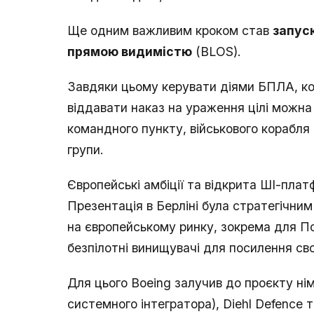
Ще одним важливим кроком став
запуск
прямою видимістю
(BLOS).
Завдяки цьому керувати діями БПЛА, ко
віддавати наказ на ураження цілі можна
командного пункту, військового корабля 
групи.
Європейські амбіції та відкрита ШІ-пла
Презентація в Берліні була стратегічни
на європейському ринку, зокрема для По
безпілотні винищувачі для посилення св
Для цього Boeing залучив до проєкту німе
системного інтегратора), Diehl Defence 