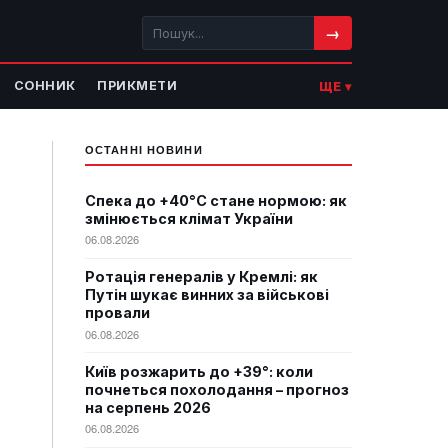
→
СОННИК
ПРИКМЕТИ
ЩЕ ▾
ОСТАННІ НОВИНИ
Спека до +40°C стане нормою: як
змінюється клімат України
06.08.2026
Ротація генералів у Кремлі: як
Путін шукає винних за військові
провали
06.08.2026
Київ розжарить до +39°: коли
почнеться похолодання – прогноз
на серпень 2026
06.08.2026