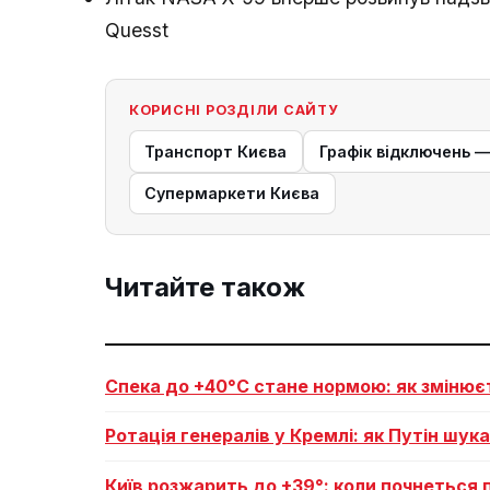
Quesst
КОРИСНІ РОЗДІЛИ САЙТУ
Транспорт Києва
Графік відключень 
Супермаркети Києва
Читайте також
Спека до +40°C стане нормою: як змінює
Ротація генералів у Кремлі: як Путін шук
Київ розжарить до +39°: коли почнеться 