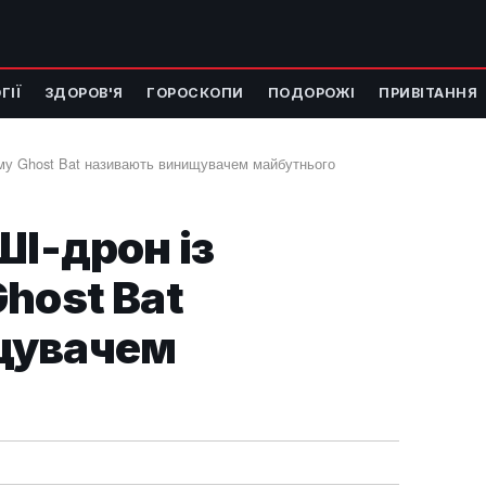
ГІЇ
ЗДОРОВ'Я
ГОРОСКОПИ
ПОДОРОЖІ
ПРИВІТАННЯ
ому Ghost Bat називають винищувачем майбутнього
ШІ-дрон із
host Bat
щувачем