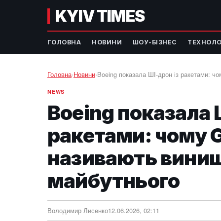
KYIV TIMES
ГОЛОВНА
НОВИНИ
ШОУ-БІЗНЕС
ТЕХНОЛО
Головна
›
Новини
›
Boeing показала ШІ-дрон із ракетами: ч
NEWS
Boeing показала 
ракетами: чому G
називають вини
майбутнього
Володимир Лисенко
12.06.2026, 02:11