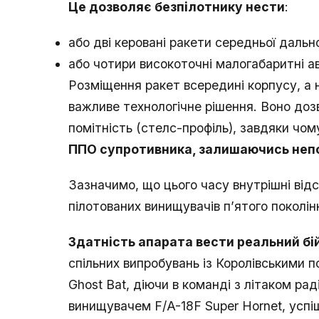
Це дозволяє безпілотнику нести
:
або дві керовані ракети середньої дал
або чотири високоточні малогабаритні 
Розміщення ракет всередині корпусу, а не
важливе технологічне рішення. Воно доз
помітність (стелс-профіль), завдяки чо
ППО супротивника, залишаючись неп
Зазначимо, що цього часу внутрішні від
пілотованих винищувачів п’ятого поколін
Здатність апарата вести реальний б
спільних випробувань із Королівськими 
Ghost Bat, діючи в команді з літаком рад
винищувачем F/A-18F Super Hornet, усп