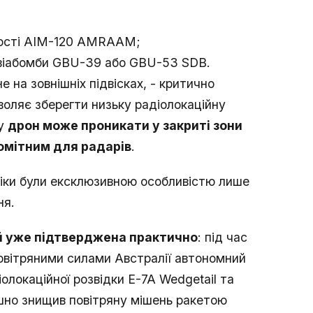
ьності AIM-120 AMRAAM;
авіабомби GBU-39 або GBU-53 SDB.
 на зовнішніх підвісках, - критично
воляє зберегти низьку радіолокаційну
му
дрон може проникати у закриті зони
омітним для радарів
.
сіки були ексклюзивною особливістю лише
ня.
ій уже підтверджена практично
: під час
повітряними силами Австралії автономний
іолокаційної розвідки E-7A Wedgetail та
ішно знищив повітряну мішень ракетою