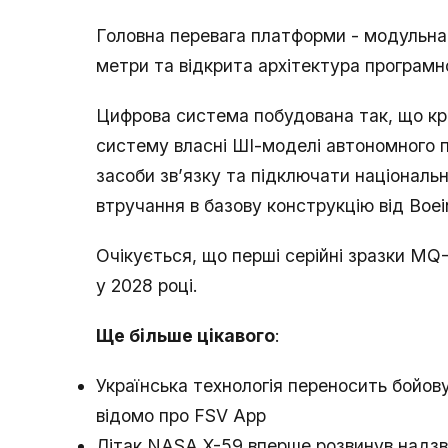
Головна перевага платформи - модульна 
метри та відкрита архітектура програмн
Цифрова система побудована так, що кр
систему власні ШІ-моделі автономного п
засоби зв’язку та підключати національн
втручання в базову конструкцію від Boei
Очікується, що перші серійні зразки MQ
у 2028 році.
Ще більше цікавого
:
Українська технологія переносить бойову
відомо про FSV App
Літак NASA X-59 вперше розвинув надзву