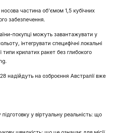
носова частина об’ємом 1,5 кубічних
ого забезпечення.
аїни-покупці можуть завантажувати у
ольоту, інтегрувати специфічні локальні
і типи крилатих ракет без глибокого
ng.
-28 надійдуть на озброєння Австралії вже
 підготовку у віртуальну реальність: що
кову швидкість: що це означає для місії