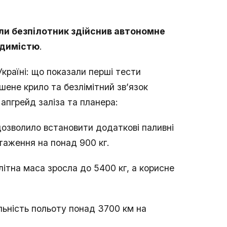
оли безпілотник здійснив автономне
идимістю
.
Україні: що показали перші тести
шене крило та безлімітний зв’язок
апгрейд заліза та планера:
 дозволило встановити додаткові паливні
таження на понад 900 кг.
літна маса зросла до 5400 кг, а корисне
льність польоту понад 3700 км на