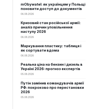
mObywatel: як українцям у Польщі
поновити доступ до документів
06.08.2026
Кризовий стан російської армії:
аналіз причин уповільнення
наступу 2026
06.08.2026
Маркування пластику: таблиця і
як сортувати вдома
06.08.2026
Реальна ціна на бензин і дизель в
Україні 2026: прогноз експертів
05.08.2026
Путін замінив командувачів армії
РФ: покроково про перестановки
2026
05.08.2026