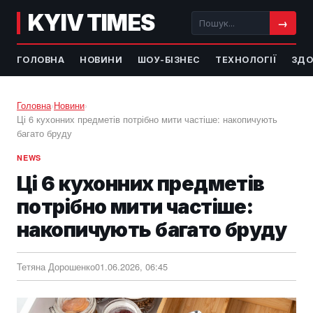
KYIV TIMES
→
ГОЛОВНА
НОВИНИ
ШОУ-БІЗНЕС
ТЕХНОЛОГІЇ
ЗДО
Головна
›
Новини
›
Ці 6 кухонних предметів потрібно мити частіше: накопичують
багато бруду
NEWS
Ці 6 кухонних предметів
потрібно мити частіше:
накопичують багато бруду
Тетяна Дорошенко
01.06.2026, 06:45