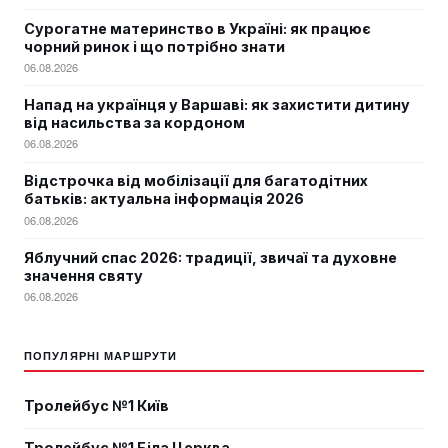
Сурогатне материнство в Україні: як працює
чорний ринок і що потрібно знати
06.08.2026
Напад на українця у Варшаві: як захистити дитину
від насильства за кордоном
06.08.2026
Відстрочка від мобілізації для багатодітних
батьків: актуальна інформація 2026
06.08.2026
Яблучний спас 2026: традиції, звичаї та духовне
значення святу
06.08.2026
ПОПУЛЯРНІ МАРШРУТИ
Тролейбус №1 Київ
Тролейбус №1 Біла Церква