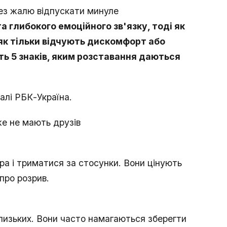
без жалю відпускати минуле
а глибокого емоційного зв'язку, тоді як
 як тільки відчують дискомфорт або
ть 5 знаків, яким розставання даються
алі РБК-Україна.
же не мають друзів
ра і триматися за стосунки. Вони цінують
 про розрив.
близьких. Вони часто намагаються зберегти