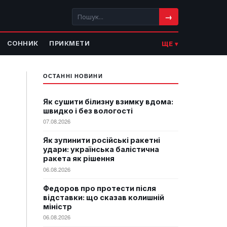
→
СОННИК
ПРИКМЕТИ
ЩЕ ▾
ОСТАННІ НОВИНИ
Як сушити білизну взимку вдома:
швидко і без вологості
07.08.2026
Як зупинити російські ракетні
удари: українська балістична
ракета як рішення
06.08.2026
Федоров про протести після
відставки: що сказав колишній
міністр
06.08.2026