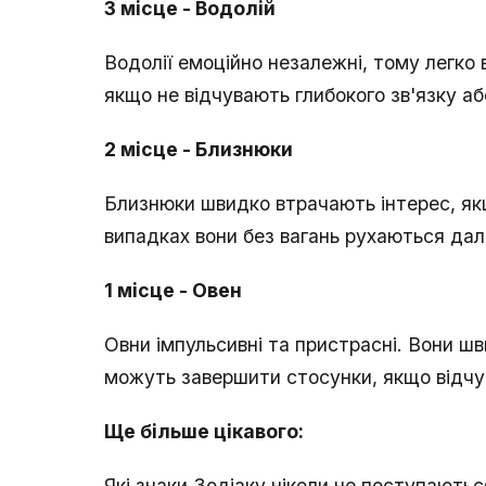
3 місце - Водолій
Водолії емоційно незалежні, тому легко
якщо не відчувають глибокого зв'язку аб
2 місце - Близнюки
Близнюки швидко втрачають інтерес, якщ
випадках вони без вагань рухаються далі
1 місце - Овен
Овни імпульсивні та пристрасні. Вони ш
можуть завершити стосунки, якщо відчую
Ще більше цікавого:
Які знаки Зодіаку ніколи не поступаютьс