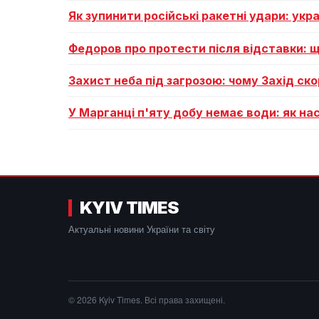
Як зупинити російські ракетні удари: укр
Федоров про протести після відставки: щ
Захист неба під загрозою: чому Захід ско
У Марганці п'яту добу немає води: як на
KYIV TIMES
Актуальні новини України та світу
© 2026 Kyiv Times. Всі права захищені.