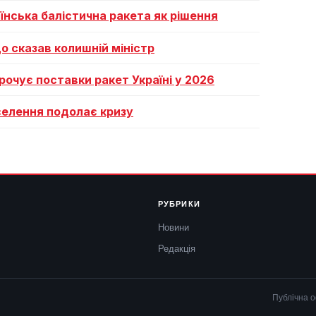
аїнська балістична ракета як рішення
о сказав колишній міністр
рочує поставки ракет Україні у 2026
селення подолає кризу
РУБРИКИ
Новини
Редакція
Публічна 