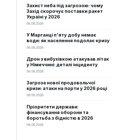
Захист неба під загрозою: чому
Захід скорочує поставки ракет
Україні у 2026
06.08.2026
У Марганці п'яту добу немає
води: як населення подолає кризу
06.08.2026
Дрон з вибухівкою атакував літак
у Німеччині: деталі інциденту
06.08.2026
Загроза нової продовольчої
кризи: атаки на порти у 2026 році
06.08.2026
Пріоритети держави:
фінансування оборони та
боротьба з бідністю в 2026
06.08.2026