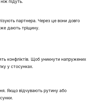
ніж підуть.
лізують партнера. Через це вони довго
 вже дають тріщину.
лять конфліктів. Щоб уникнути напружених
ку у стосунках.
ння. Якщо відчувають рутину або
сунки.