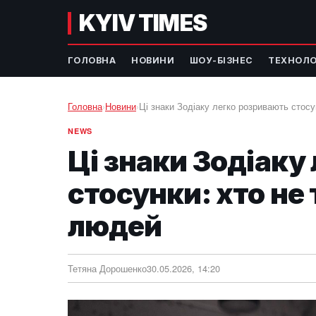
KYIV TIMES
ГОЛОВНА
НОВИНИ
ШОУ-БІЗНЕС
ТЕХНОЛО
Головна
›
Новини
›
Ці знаки Зодіаку легко розривають стос
NEWS
Ці знаки Зодіаку
стосунки: хто не
людей
Тетяна Дорошенко
30.05.2026, 14:20