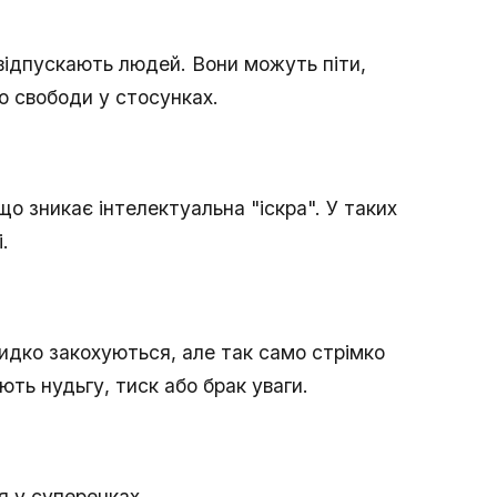
 відпускають людей. Вони можуть піти,
о свободи у стосунках.
о зникає інтелектуальна "іскра". У таких
.
видко закохуються, але так само стрімко
ть нудьгу, тиск або брак уваги.
я у суперечках