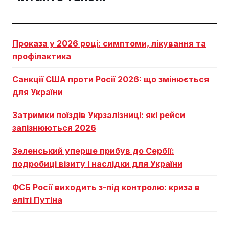
Проказа у 2026 році: симптоми, лікування та
профілактика
Санкції США проти Росії 2026: що змінюється
для України
Затримки поїздів Укрзалізниці: які рейси
запізнюються 2026
Зеленський уперше прибув до Сербії:
подробиці візиту і наслідки для України
ФСБ Росії виходить з-під контролю: криза в
еліті Путіна