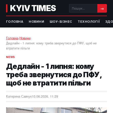
KYIV TIMES
→
ГОЛОВНА
НОВИНИ
ШОУ-БІЗНЕС
ТЕХНОЛОГІЇ
ЗДО
Головна
›
Новини
›
Дедлайн - 1 липня: кому треба звернутися до ПФУ, щоб не
втратити пільги
NEWS
Дедлайн - 1 липня: кому
треба звернутися до ПФУ,
щоб не втратити пільги
Катерина Савчук
10.06.2026, 11:29