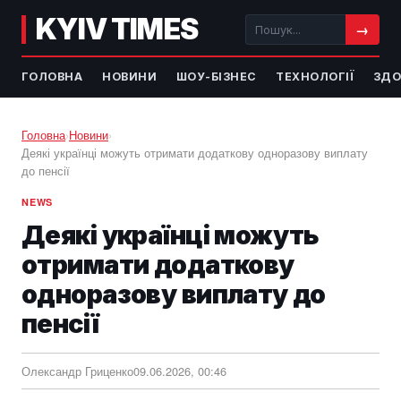
KYIV TIMES
→
ГОЛОВНА
НОВИНИ
ШОУ-БІЗНЕС
ТЕХНОЛОГІЇ
ЗДО
Головна
›
Новини
›
Деякі українці можуть отримати додаткову одноразову виплату
до пенсії
NEWS
Деякі українці можуть
отримати додаткову
одноразову виплату до
пенсії
Олександр Гриценко
09.06.2026, 00:46