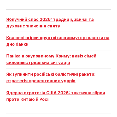
Яблучний спас 2026: традиції, звичаї та
духовне значення святу
Квашені огірки хрусткі всю зиму: що класти на
дно банки
Паніка в окупованому Криму: вивіз сімей
силовиків і реальна ситуація
Як зупинити російські балістичні ракети:
стратегія превентивних ударів
Ядерна стратегія США 2026: тактична зброя
проти Китаю й Росії