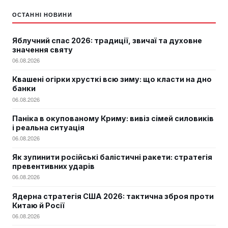
ОСТАННІ НОВИНИ
Яблучний спас 2026: традиції, звичаї та духовне
значення святу
06.08.2026
Квашені огірки хрусткі всю зиму: що класти на дно
банки
06.08.2026
Паніка в окупованому Криму: вивіз сімей силовиків
і реальна ситуація
06.08.2026
Як зупинити російські балістичні ракети: стратегія
превентивних ударів
06.08.2026
Ядерна стратегія США 2026: тактична зброя проти
Китаю й Росії
06.08.2026