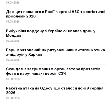
09.08.2026
Дефіцит пального в Росії: чергові АЗС та логістичні
проблеми 2026
09.08.2026
Вибух біля кордону з Україною: як впав дрон у
Молдові
09.08.2026
Барні врятований: як рятувальники витягли котика
з-під руїн у Харкові
09.08.2026
Скандал із затриманням організатора протестів:
фото в наручниках і версія СЗЧ
09.08.2026
Ракетна атака на Одесу: що сталося ночі 9 серпня
2026
09.08.2026