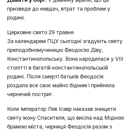
призведе до невдач, втрат та проблем у
родині.
Церковне свято 29 травня
За календарем ПЦУ сьогодні згадують святу
преподобномученицю Феодосію Діву,
Константинопольську. Вона народилася у VIII
столітті в багатій константинопольській
родині. Після смерті батьків Феодосія
роздала все своє майно бідним і прийняла
чернечий постриг.
Коли імператор Лев Ісавр наказав знищити
святу ікону Спасителя, що висіла над Мідною
брамою міста, черниця Феодосія разом з