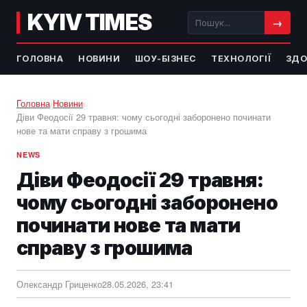
KYIV TIMES
→
ГОЛОВНА
НОВИНИ
ШОУ-БІЗНЕС
ТЕХНОЛОГІЇ
ЗДО
Головна
›
Новини
›
Діви Феодосії 29 травня: чому сьогодні заборонено починати
нове та мати справу з грошима
NEWS
Діви Феодосії 29 травня:
чому сьогодні заборонено
починати нове та мати
справу з грошима
Олександр Гриценко
28.05.2026, 23:41