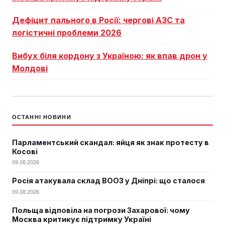
Дефіцит пального в Росії: чергові АЗС та
логістичні проблеми 2026
Вибух біля кордону з Україною: як впав дрон у
Молдові
ОСТАННІ НОВИНИ
Парламентський скандал: яйця як знак протесту в
Косові
09.08.2026
Росія атакувала склад ВООЗ у Дніпрі: що сталося
09.08.2026
Польща відповіла на погрози Захарової: чому
Москва критикує підтримку Україні