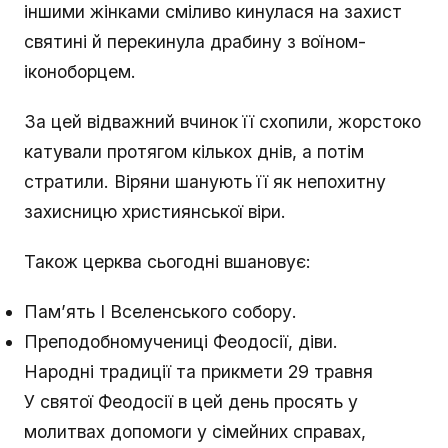
іншими жінками сміливо кинулася на захист
святині й перекинула драбину з воїном-
іконоборцем.
За цей відважний вчинок її схопили, жорстоко
катували протягом кількох днів, а потім
стратили. Віряни шанують її як непохитну
захисницю християнської віри.
Також церква сьогодні вшановує:
Пам’ять I Вселенського собору.
Преподобномучениці Феодосії, діви.
Народні традиції та прикмети 29 травня
У святої Феодосії в цей день просять у
молитвах допомоги у сімейних справах,