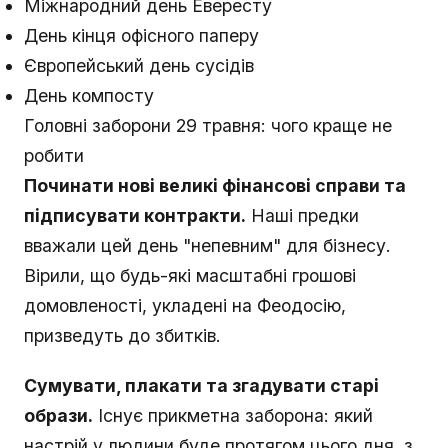
Міжнародний день Евересту
День кінця офісного паперу
Європейський день сусідів
День компосту
Головні заборони 29 травня: чого краще не
робити
Починати нові великі фінансові справи та
підписувати контракти.
Наші предки
вважали цей день "непевним" для бізнесу.
Вірили, що будь-які масштабні грошові
домовленості, укладені на Феодосію,
призведуть до збитків.
Сумувати, плакати та згадувати старі
образи.
Існує прикметна заборона: який
настрій у людини буде протягом цього дня, з