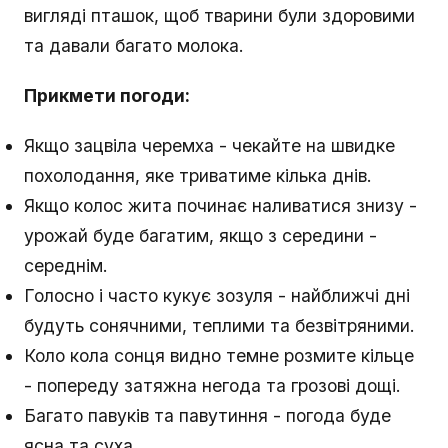
вигляді пташок, щоб тварини були здоровими
та давали багато молока.
Прикмети погоди:
Якщо зацвіла черемха - чекайте на швидке
похолодання, яке триватиме кілька днів.
Якщо колос жита починає наливатися знизу -
урожай буде багатим, якщо з середини -
середнім.
Голосно і часто кукує зозуля - найближчі дні
будуть сонячними, теплими та безвітряними.
Коло кола сонця видно темне розмите кільце
- попереду затяжна негода та грозові дощі.
Багато павуків та павутиння - погода буде
ясна та суха