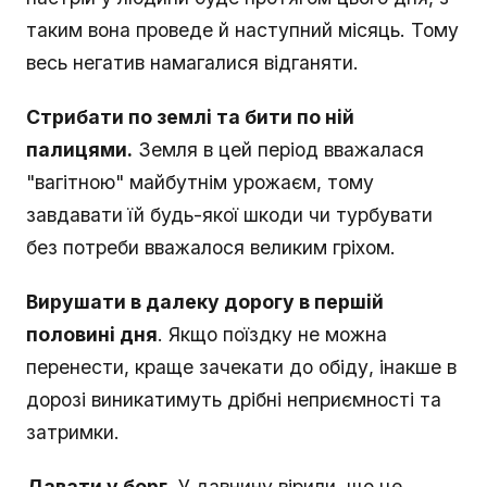
таким вона проведе й наступний місяць. Тому
весь негатив намагалися відганяти.
Стрибати по землі та бити по ній
палицями.
Земля в цей період вважалася
"вагітною" майбутнім урожаєм, тому
завдавати їй будь-якої шкоди чи турбувати
без потреби вважалося великим гріхом.
Вирушати в далеку дорогу в першій
половині дня
. Якщо поїздку не можна
перенести, краще зачекати до обіду, інакше в
дорозі виникатимуть дрібні неприємності та
затримки.
Давати у борг.
У давнину вірили, що це