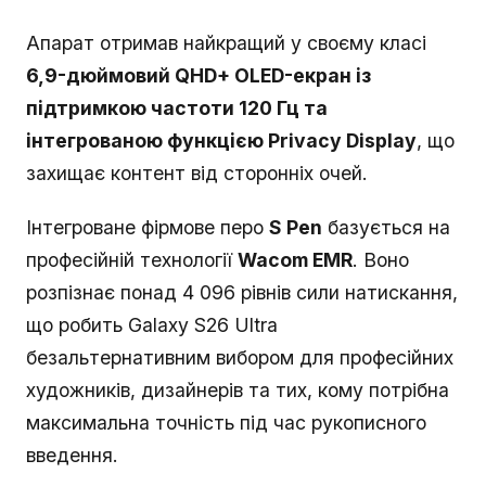
Апарат отримав найкращий у своєму класі
6,9-дюймовий QHD+ OLED-екран із
підтримкою частоти 120 Гц та
інтегрованою функцією Privacy Display
, що
захищає контент від сторонніх очей.
Інтегроване фірмове перо
S Pen
базується на
професійній технології
Wacom EMR
. Воно
розпізнає понад 4 096 рівнів сили натискання,
що робить Galaxy S26 Ultra
безальтернативним вибором для професійних
художників, дизайнерів та тих, кому потрібна
максимальна точність під час рукописного
введення.