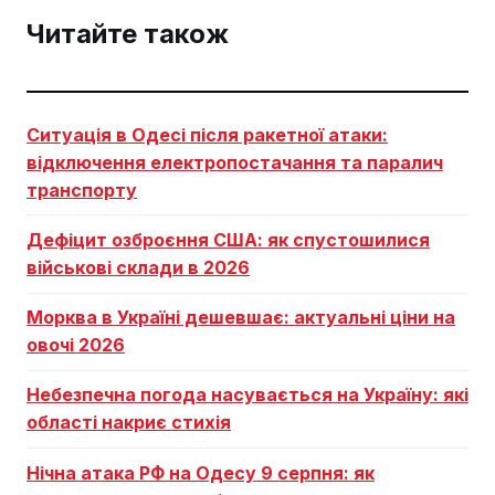
Читайте також
Ситуація в Одесі після ракетної атаки:
відключення електропостачання та паралич
транспорту
Дефіцит озброєння США: як спустошилися
військові склади в 2026
Морква в Україні дешевшає: актуальні ціни на
овочі 2026
Небезпечна погода насувається на Україну: які
області накриє стихія
Нічна атака РФ на Одесу 9 серпня: як