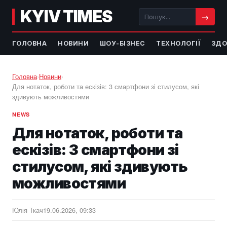
KYIV TIMES
→
ГОЛОВНА
НОВИНИ
ШОУ-БІЗНЕС
ТЕХНОЛОГІЇ
ЗДО
Головна
›
Новини
›
Для нотаток, роботи та ескізів: 3 смартфони зі стилусом, які
здивують можливостями
NEWS
Для нотаток, роботи та
ескізів: 3 смартфони зі
стилусом, які здивують
можливостями
Юлія Ткач
19.06.2026, 09:33