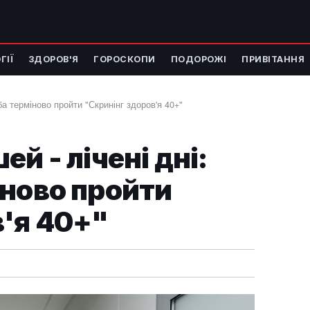
ГІЇ
ЗДОРОВ'Я
ГОРОСКОПИ
ПОДОРОЖІ
ПРИВІТАННЯ
еба терміново пройти "Скринінг здоров'я 40+"
й - лічені дні:
іново пройти
в'я 40+"