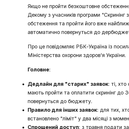
Якщо не пройти безкоштовне обстеження
Декому з учасників програми "Скринінг 
обстеження та пройти його вже найближч
автоматично повернуться до дербюдже
Про це повідомляє РБК-Україна із поси
Міністерства охорони здоров'я України.
Головне
:
Дедлайн для "старих" заявок
: ті, хт
мають пройти та оплатити скринінг до 3
повернуться до бюджету.
Правило для інших заявок
: для тих, х
встановлено "ліміт" у два місяці з мом
Спрощений доступ
: з травня подати з