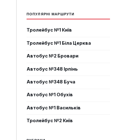
ПОПУЛЯРНІ МАРШРУТИ
Тролейбус №1 Київ
Тролейбус №1 Біла Церква
Автобус №2 Бровари
Автобус №348 Ірпінь
Автобус №348 Буча
Автобус №1 Обухів
Автобус №1 Васильків
Тролейбус №2 Київ
РУБРИКИ