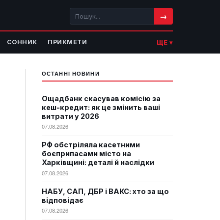
→
СОННИК
ПРИКМЕТИ
ЩЕ ▾
ОСТАННІ НОВИНИ
Ощадбанк скасував комісію за
кеш-кредит: як це змінить ваші
витрати у 2026
07.08.2026
РФ обстріляла касетними
боєприпасами місто на
Харківщині: деталі й наслідки
07.08.2026
НАБУ, САП, ДБР і ВАКС: хто за що
відповідає
07.08.2026