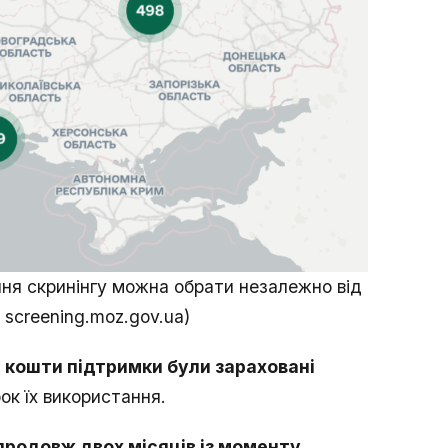
ня скринінгу можна обрати незалежно від
 screening.moz.gov.ua)
 кошти підтримки були зараховані
рок їх використання.
продовж двох місяців із моменту