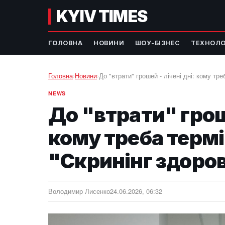
KYIV TIMES
ГОЛОВНА
НОВИНИ
ШОУ-БІЗНЕС
ТЕХНОЛО
Головна
›
Новини
›
До "втрати" грошей - лічені дні: кому тр
NEWS
До "втрати" гроше
кому треба терм
"Скринінг здоро
Володимир Лисенко
24.06.2026, 06:32