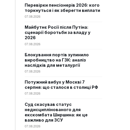
Перевірки пенсіонерів 2026: кого
торкнуться і як зберегти виплати
07.08.2026
Майбутнє Росії після Путіна:
сценарії боротьби за владу у
2026
07.08.2026
Блокування портів зупинило
виробництво на ГЗК: аналіз
наслідків для металургії
07.08.2026
Потужний вибух у Москві 7
серпня: що сталося в столиці РФ
07.08.2026
Суд скасував статус
недисциплінованого для
екскомбата Ширшина: як це
важливо для ЗСУ
07.08.2026