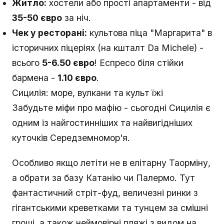
Житло:
хостели або прості апартаменти - від
35-50 євро
за ніч.
Чек у ресторані:
культова піца "Маргарита" в
історичних піцеріях (на кшталт Da Michele) -
всього
5-6.50 євро
! Еспресо біля стійки
бармена -
1.10 євро
.
Сицилія: море, вулкани та культ їжі
Забудьте міфи про мафію - сьогодні Сицилія є
одним із найгостинніших та найвигідніших
куточків Середземномор'я.
Особливо якщо летіти не в елітарну Таорміну,
а обрати за базу Катанію чи Палермо. Тут
фантастичний стріт-фуд, величезні ринки з
гігантськими креветками та тунцем за смішні
гроші, а також неймовірні пляжі з видом на