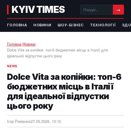
KYIV TIMES
→
ГОЛОВНА
НОВИНИ
ШОУ-БІЗНЕС
ТЕХНОЛОГІЇ
ЗДО
Головна
›
Новини
›
Dolce Vita за копійки: топ-6 бюджетних місць в Італії для
ідеальної відпустки цього року
NEWS
Dolce Vita за копійки: топ-6
бюджетних місць в Італії
для ідеальної відпустки
цього року
Ігор Романюк
27.05.2026, 13:10