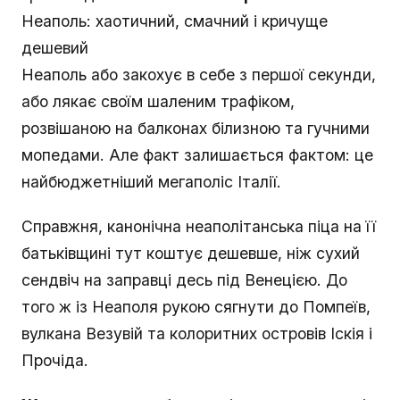
Неаполь: хаотичний, смачний і кричуще
дешевий
Неаполь або закохує в себе з першої секунди,
або лякає своїм шаленим трафіком,
розвішаною на балконах білизною та гучними
мопедами. Але факт залишається фактом: це
найбюджетніший мегаполіс Італії.
Справжня, канонічна неаполітанська піца на її
батьківщині тут коштує дешевше, ніж сухий
сендвіч на заправці десь під Венецією. До
того ж із Неаполя рукою сягнути до Помпеїв,
вулкана Везувій та колоритних островів Іскія і
Прочіда.