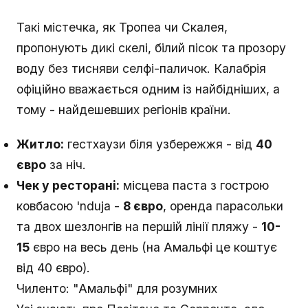
Такі містечка, як Тропеа чи Скалея,
пропонують дикі скелі, білий пісок та прозору
воду без тисняви селфі-паличок. Калабрія
офіційно вважається одним із найбідніших, а
тому - найдешевших регіонів країни.
Житло:
гестхаузи біля узбережжя - від
40
євро
за ніч.
Чек у ресторані:
місцева паста з гострою
ковбасою 'nduja -
8 євро
, оренда парасольки
та двох шезлонгів на першій лінії пляжу -
10-
15
євро на весь день (на Амальфі це коштує
від 40 євро).
Чиленто: "Амальфі" для розумних