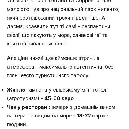
Усі знають про Позітано та Сорренто, але
мало хто чув про національний парк Чиленто,
який розташований трохи південніше. А
дарма: краєвиди тут ті самі - серпантини,
скелі, що пакують у море, оливкові гаї та
крихітні рибальські села.
Але ціни нижчі щонайменше втричі, а
атмосфера - максимально автентична, без
глянцевого туристичного пафосу.
Житло:
кімната у сільському міні-готелі
(агротуризм) -
45-60 євро
.
Чек у ресторані:
вечеря з домашнім вином
на терасі з видом на море -
18-22 євро
з
людини.