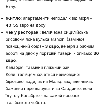
Етну.
Житло:
апартаменти неподалік від моря -
40-55
євро на добу.
Чек у ресторані:
величезна сицилійська
рисово-м'ясна кулька arancini (замінює
повноцінний обід) -
3 євро
, вечеря з рибним
асорті на двох у портовій таверні - близько
30
євро
.
Калабрія: таємний пляжний рай
Коли італійцям хочеться неймовірної
бірюзової води, як на Мальдівах, але немає
бажання переплачувати за Сардинію, вони
їдуть у Калабрію - на самий носочок
італійського чобота.