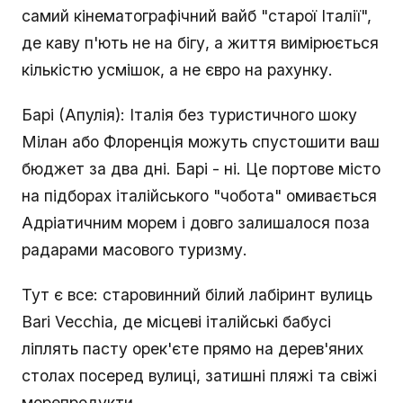
самий кінематографічний вайб "старої Італії",
де каву п'ють не на бігу, а життя вимірюється
кількістю усмішок, а не євро на рахунку.
Барі (Апулія): Італія без туристичного шоку
Мілан або Флоренція можуть спустошити ваш
бюджет за два дні. Барі - ні. Це портове місто
на підборах італійського "чобота" омивається
Адріатичним морем і довго залишалося поза
радарами масового туризму.
Тут є все: старовинний білий лабіринт вулиць
Bari Vecchia, де місцеві італійські бабусі
ліплять пасту орек'єте прямо на дерев'яних
столах посеред вулиці, затишні пляжі та свіжі
морепродукти.