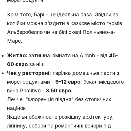
Крім того, Барі - це ідеальна база. Звідси за
копійки можна з'їздити в казкове місто гномів
Альберобелло чи на білі скелі Поліньяно-а-
Маре.
Житло:
затишна кімната на Airbnb - від
45-
60 євро
за ніч.
Чек у ресторані:
тарілка домашньої пасти з
морепродуктами -
9-12 євро
, бокал місцевого
вина Primitivo -
3.50 євро
.
Лечче: "Флоренція півдня" без столичних
націнок
Якщо ви обожнюєте розкішну архітектуру,
ліпнину, собори та романтичні вечори під