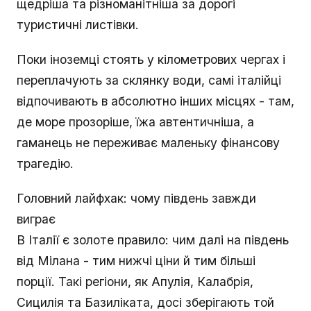
щедріша та різноманітніша за дорогі
туристичні листівки.
Поки іноземці стоять у кілометрових чергах і
переплачують за склянку води, самі італійці
відпочивають в абсолютно інших місцях - там,
де море прозоріше, їжа автентичніша, а
гаманець не переживає маленьку фінансову
трагедію.
Головний лайфхак: чому південь завжди
виграє
В Італії є золоте правило: чим далі на південь
від Мілана - тим нижчі ціни й тим більші
порції. Такі регіони, як Апулія, Калабрія,
Сицилія та Базиліката, досі зберігають той