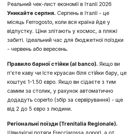
Реальний чек-лист економії в Італії 2026
Уникайте серпня.
Серпень в Італії - це
місяць Ferrogosto, коли вся країна йде у
відпустку. Ціни злітають у космос, а пляжі
забиті. Ідеальний час для бюджетної поїздки
- червень або вересень.
Правило барної стійки (al banco).
Якщо ви
п'єте каву чи їсте круасан біля стійки бару, це
коштує 1-1.50 євро. Якщо ви сідаєте з тим
самим за столик, у рахунок автоматично
додадуть coperto (збір за сервірування) - ще
від 2 до 5 євро з людини.
Регіональні поїзди (Trenitalia Regionale).
Швидкісні потяги Frecciarossa дорогі, а от