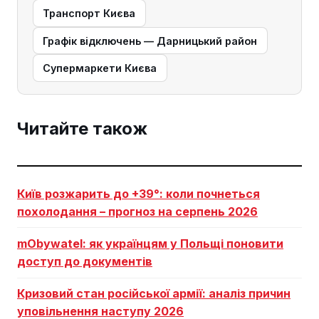
Транспорт Києва
Графік відключень — Дарницький район
Супермаркети Києва
Читайте також
Київ розжарить до +39°: коли почнеться
похолодання – прогноз на серпень 2026
mObywatel: як українцям у Польщі поновити
доступ до документів
Кризовий стан російської армії: аналіз причин
уповільнення наступу 2026