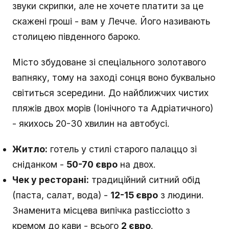
звуки скрипки, але не хочете платити за це
скажені гроші - вам у Лечче. Його називають
столицею південного бароко.
Місто збудоване зі спеціального золотавого
вапняку, тому на заході сонця воно буквально
світиться зсередини. До найближчих чистих
пляжів двох морів (Іонічного та Адріатичного)
- якихось 20-30 хвилин на автобусі.
Житло:
готель у стилі старого палаццо зі
сніданком -
50-70 євро
на двох.
Чек у ресторані:
традиційний ситний обід
(паста, салат, вода) -
12-15 євро
з людини.
Знаменита місцева випічка pasticciotto з
кремом до кави - всього
2 євро
.