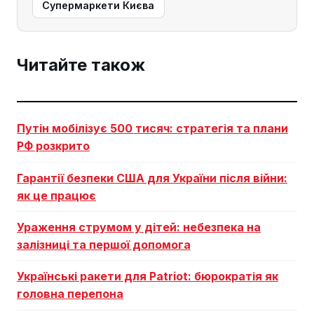
Супермаркети Києва
Читайте також
Путін мобілізує 500 тисяч: стратегія та плани
РФ розкрито
Гарантії безпеки США для України після війни:
як це працює
Ураження струмом у дітей: небезпека на
залізниці та першої допомога
Українські ракети для Patriot: бюрократія як
головна перепона