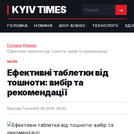
KYIV TIMES
→
ГОЛОВНА
НОВИНИ
ШОУ-БІЗНЕС
ТЕХНОЛОГІЇ
ЗДО
Головна
›
Новини
›
Ефективні таблетки від тошноти: вибір та рекомендації
NEWS
Ефективні таблетки від
тошноти: вибір та
рекомендації
Максим Гнатюк
04.06.2026, 08:52