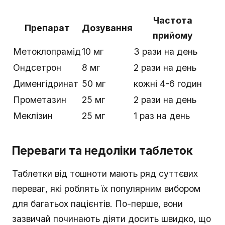
Частота
Препарат
Дозування
прийому
Метоклопрамід
10 мг
3 рази на день
Ондсетрон
8 мг
2 рази на день
Дименгідринат
50 мг
кожні 4-6 годин
Прометазин
25 мг
2 рази на день
Меклізин
25 мг
1 раз на день
Переваги та недоліки таблеток
Таблетки від тошноти мають ряд суттєвих
переваг, які роблять їх популярним вибором
для багатьох пацієнтів. По-перше, вони
зазвичай починають діяти досить швидко, що