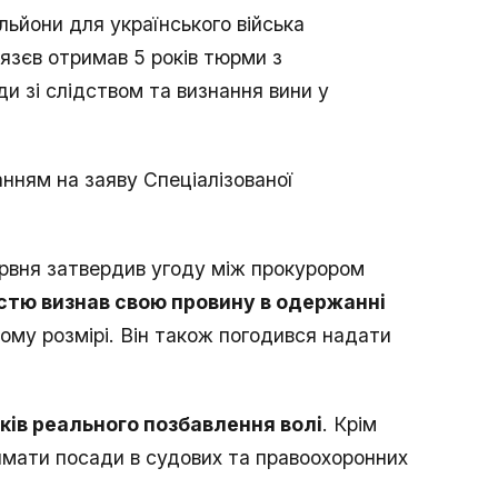
ьйони для українського війська
язєв отримав 5 років тюрми з
и зі слідством та визнання вини у
нням на заяву Спеціалізованої
рвня затвердив угоду між прокурором
стю визнав свою провину в одержанні
ому розмірі. Він також погодився надати
ків реального позбавлення волі
. Крім
ймати посади в судових та правоохоронних