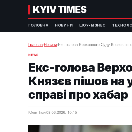
KYIV TIMES
ГОЛОВНА
НОВИНИ
ШОУ-БІЗНЕС
ТЕХНОЛО
Головна
›
Новини
›
Екс-голова Верховного Суду Князєв пішов
NEWS
Екс-голова Верх
Князєв пішов на у
справі про хабар
Юлія Ткач
08.06.2026, 10:15