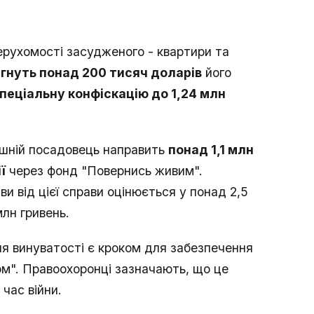
ерухомості засудженого - квартири та
гнуть понад 200 тисяч доларів
його
пеціальну конфіскацію до 1,24 млн
ишній посадовець направить
понад 1,1 млн
ї
через фонд "Повернись живим".
и від цієї справи оцінюється у понад 2,5
млн гривень.
я винуватості є кроком для забезпечення
пом". Правоохоронці зазначають, що це
час війни.