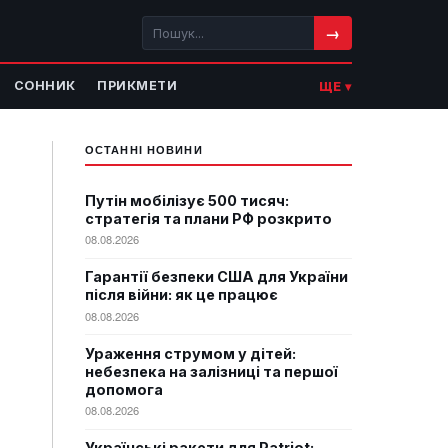
→
СОННИК
ПРИКМЕТИ
ЩЕ ▾
ОСТАННІ НОВИНИ
Путін мобілізує 500 тисяч:
стратегія та плани РФ розкрито
08.08.2026
Гарантії безпеки США для України
після війни: як це працює
08.08.2026
Ураження струмом у дітей:
небезпека на залізниці та першої
допомога
08.08.2026
Українські ракети для Patriot: