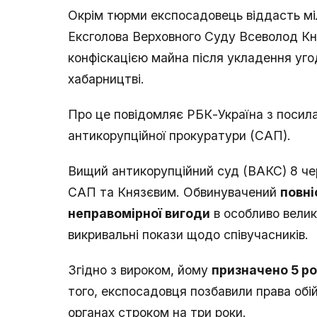
Окрім тюрми експосадовець віддасть міл
Ексголова Верховного Суду Всеволод Кн
конфіскацією майна після укладення угод
хабарництві.
Про це повідомляє РБК-Україна з посила
антикорупційної прокуратури (САП).
Вищий антикорупційний суд (ВАКС) 8 че
САП та Князєвим. Обвинувачений
повні
неправомірної вигоди
в особливо велик
викривальні покази щодо співучасників.
Згідно з вироком, йому
призначено 5 ро
того, експосадовця позбавили права обі
органах строком на три роки.