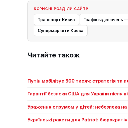
КОРИСНІ РОЗДІЛИ САЙТУ
Транспорт Києва
Графік відключень 
Супермаркети Києва
Читайте також
Путін мобілізує 500 тисяч: стратегія та 
Гарантії безпеки США для України після в
Ураження струмом у дітей: небезпека на 
Українські ракети для Patriot: бюрократі