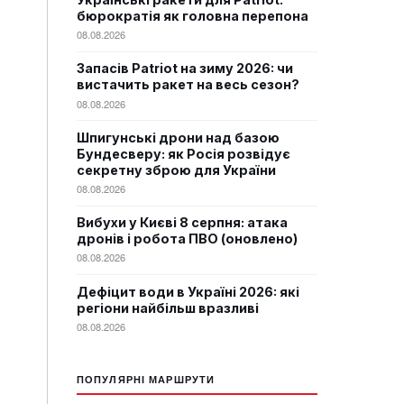
бюрократія як головна перепона
08.08.2026
Запасів Patriot на зиму 2026: чи
вистачить ракет на весь сезон?
08.08.2026
Шпигунські дрони над базою
Бундесверу: як Росія розвідує
секретну зброю для України
08.08.2026
Вибухи у Києві 8 серпня: атака
дронів і робота ПВО (оновлено)
08.08.2026
Дефіцит води в Україні 2026: які
регіони найбільш вразливі
08.08.2026
ПОПУЛЯРНІ МАРШРУТИ