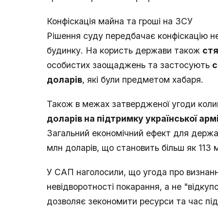
Конфіскація майна та гроші на ЗСУ
Рішення суду передбачає конфіскацію н
будинку. На користь держави також
стя
особистих заощаджень та застосують
с
доларів
, які були предметом хабаря.
Також в межах затвердженої угоди кол
доларів на підтримку української армі
Загальний економічний ефект для держав
млн доларів, що становить більш як 113 
У САП наголосили, що угода про визнанн
невідворотності покарання, а не "відку
дозволяє зекономити ресурси та час під 