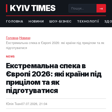
KYIV TIMES
→
ГОЛОВНА
НОВИНИ
ШОУ-БІЗНЕС
ТЕХНОЛОГІЇ
ЗДО
Головна
›
Новини
›
Екстремальна спека в Європі 2026: які країни під прицілом та як
підготуватися
NEWS
Екстремальна спека в
Європі 2026: які країни під
прицілом та як
підготуватися
Юлія Ткач
07.07.2026, 21:04