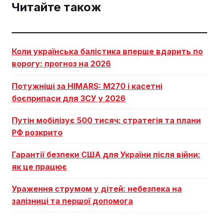
Читайте також
Коли українська балістика вперше вдарить по
ворогу: прогноз на 2026
Потужніші за HIMARS: М270 і касетні
боєприпаси для ЗСУ у 2026
Путін мобілізує 500 тисяч: стратегія та плани
РФ розкрито
Гарантії безпеки США для України після війни:
як це працює
Ураження струмом у дітей: небезпека на
залізниці та першої допомога