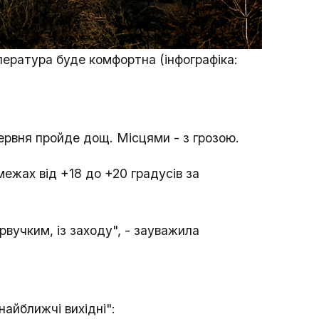
пература буде комфортна (інфографіка:
 червня пройде дощ. Місцями - з грозою.
ежах від +18 до +20 градусів за
рвучким, із заходу", - зауважила
найближчі вихідні":