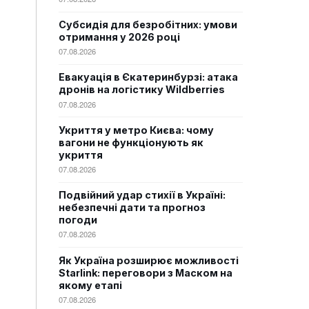
Субсидія для безробітних: умови
отримання у 2026 році
07.08.2026
Евакуація в Єкатеринбурзі: атака
дронів на логістику Wildberries
07.08.2026
Укриття у метро Києва: чому
вагони не функціонують як
укриття
07.08.2026
Подвійний удар стихії в Україні:
небезпечні дати та прогноз
погоди
07.08.2026
Як Україна розширює можливості
Starlink: переговори з Маском на
якому етапі
07.08.2026