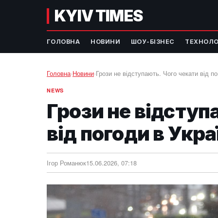
KYIV TIMES
ГОЛОВНА
НОВИНИ
ШОУ-БІЗНЕС
ТЕХНОЛО
Головна
›
Новини
›
Грози не відступають. Чого чекати від по
NEWS
Грози не відступ
від погоди в Укра
Ігор Романюк
15.06.2026, 07:18