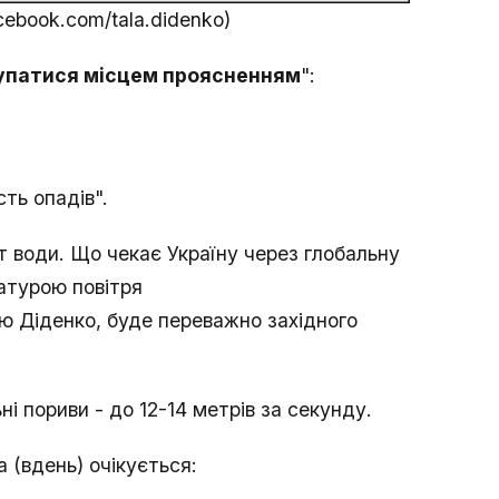
cebook.com/tala.didenko)
тупатися місцем проясненням
":
ть опадів".
ит води. Що чекає Україну через глобальну
ратурою повітря
єю Діденко, буде переважно західного
ні пориви - до 12-14 метрів за секунду.
 (вдень) очікується: