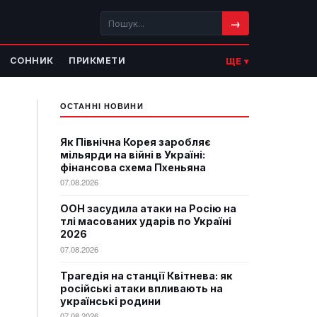
→
СОННИК
ПРИКМЕТИ
ЩЕ ▾
ОСТАННІ НОВИНИ
Як Північна Корея заробляє
мільярди на війні в Україні:
фінансова схема Пхеньяна
07.08.2026
ООН засудила атаки на Росію на
тлі масованих ударів по Україні
2026
07.08.2026
Трагедія на станції Квітнева: як
російські атаки впливають на
українські родини
07.08.2026