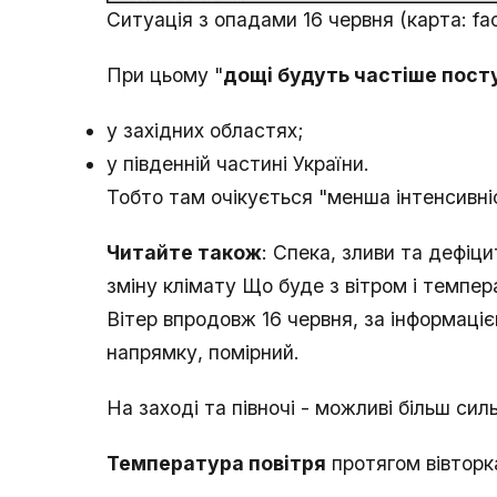
Ситуація з опадами 16 червня (карта: fa
При цьому "
дощі будуть частіше пос
у західних областях;
у південній частині України.
Тобто там очікується "менша інтенсивніс
Читайте також
: Спека, зливи та дефіц
зміну клімату Що буде з вітром і темпе
Вітер впродовж 16 червня, за інформаці
напрямку, помірний.
На заході та півночі - можливі більш силь
Температура повітря
протягом вівторка