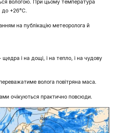
ться вологою. При цьому температура
- до +26°С.
анням на публікацію метеоролога й
щедра і на дощі, і на тепло, і на чудову
ву переважатиме волога повітряна маса.
озами очікуються практично повсюди.