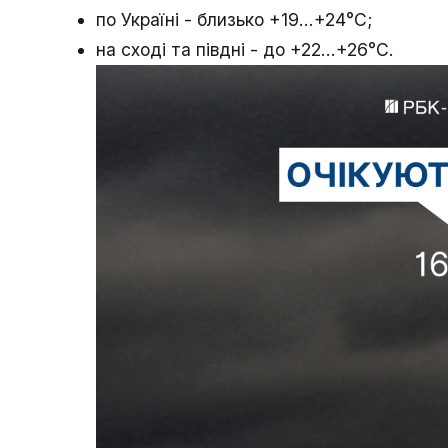
по Україні - близько +19...+24°С;
на сході та півдні - до +22...+26°С.