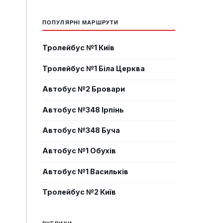
ПОПУЛЯРНІ МАРШРУТИ
Тролейбус №1 Київ
Тролейбус №1 Біла Церква
Автобус №2 Бровари
Автобус №348 Ірпінь
Автобус №348 Буча
Автобус №1 Обухів
Автобус №1 Васильків
Тролейбус №2 Київ
РУБРИКИ