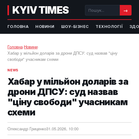
KYIV TIMES
→
ГОЛОВНА
НОВИНИ
ШОУ-БІЗНЕС
ТЕХНОЛОГІЇ
ЗДО
Головна
›
Новини
›
Хабар у мільйон доларів за дрони ДПСУ: суд назвав "ціну
свободи" учасникам схеми
NEWS
Хабар у мільйон доларів за
дрони ДПСУ: суд назвав
"ціну свободи" учасникам
схеми
Олександр Гриценко
31.05.2026, 10:00