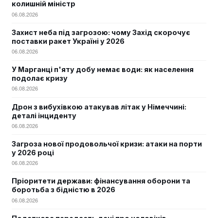
колишній міністр
06.08.2026
Захист неба під загрозою: чому Захід скорочує
поставки ракет Україні у 2026
06.08.2026
У Марганці п'яту добу немає води: як населення
подолає кризу
06.08.2026
Дрон з вибухівкою атакував літак у Німеччині:
деталі інциденту
06.08.2026
Загроза нової продовольчої кризи: атаки на порти
у 2026 році
06.08.2026
Пріоритети держави: фінансування оборони та
боротьба з бідністю в 2026
06.08.2026