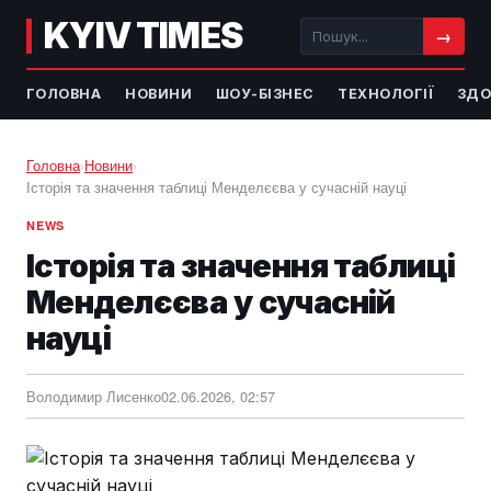
KYIV TIMES
→
ГОЛОВНА
НОВИНИ
ШОУ-БІЗНЕС
ТЕХНОЛОГІЇ
ЗДО
Головна
›
Новини
›
Історія та значення таблиці Менделєєва у сучасній науці
NEWS
Історія та значення таблиці
Менделєєва у сучасній
науці
Володимир Лисенко
02.06.2026, 02:57