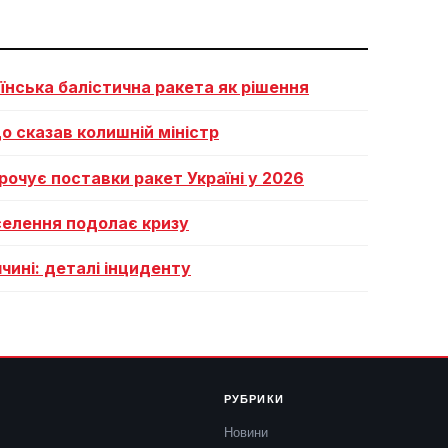
аїнська балістична ракета як рішення
о сказав колишній міністр
рочує поставки ракет Україні у 2026
селення подолає кризу
чині: деталі інциденту
РУБРИКИ
Новини