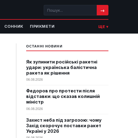
→
СОННИК
ПРИКМЕТИ
ЩЕ ▾
ОСТАННІ НОВИНИ
Як зупинити російські ракетні
удари: українська балістична
ракета як рішення
06.08.2026
Федоров про протести після
відставки: що сказав колишній
міністр
06.08.2026
Захист неба під загрозою: чому
Захід скорочує поставки ракет
Україні у 2026
06.08.2026