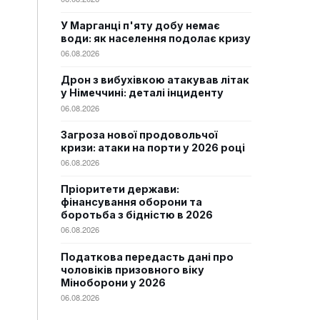
У Марганці п'яту добу немає
води: як населення подолає кризу
06.08.2026
Дрон з вибухівкою атакував літак
у Німеччині: деталі інциденту
06.08.2026
Загроза нової продовольчої
кризи: атаки на порти у 2026 році
06.08.2026
Пріоритети держави:
фінансування оборони та
боротьба з бідністю в 2026
06.08.2026
Податкова передасть дані про
чоловіків призовного віку
Міноборони у 2026
06.08.2026