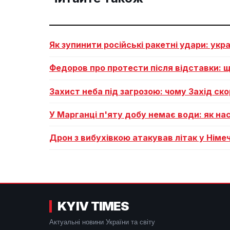
Як зупинити російські ракетні удари: укр
Федоров про протести після відставки: щ
Захист неба під загрозою: чому Захід ско
У Марганці п'яту добу немає води: як на
Дрон з вибухівкою атакував літак у Німеч
KYIV TIMES
Актуальні новини України та світу