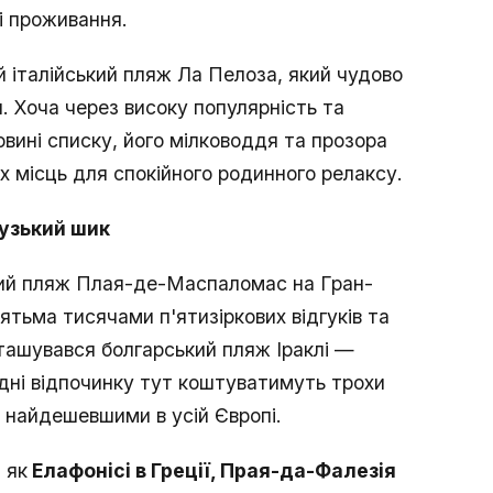
ні проживання.
й італійський пляж Ла Пелоза, який чудово
. Хоча через високу популярність та
овині списку, його мілководдя та прозора
х місць для спокійного родинного релаксу.
узький шик
кий пляж Плая-де-Маспаломас на Гран-
ятьма тисячами п'ятизіркових відгуків та
зташувався болгарський пляж Іраклі —
дні відпочинку тут коштуватимуть трохи
ні найдешевшими в усій Європі.
 як
Елафонісі в Греції, Прая-да-Фалезія