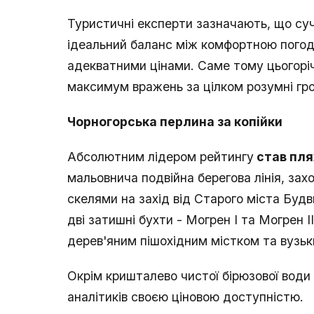
Туристичні експерти зазначають, що су
ідеальний баланс між комфортною пого
адекватними цінами. Саме тому цьогоріч
максимум вражень за цілком розумні гро
Чорногорська перлина за копійки
Абсолютним лідером рейтингу
став пля
мальовнича подвійна берегова лінія, за
скелями на захід від Старого міста Будв
дві затишні бухти - Могрен I та Могрен I
дерев'яним пішохідним містком та вузьк
Окрім кришталево чистої бірюзової води 
аналітиків своєю ціновою доступністю.