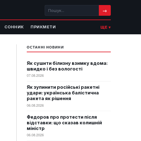
→
СОННИК
ПРИКМЕТИ
ЩЕ ▾
ОСТАННІ НОВИНИ
Як сушити білизну взимку вдома:
швидко і без вологості
07.08.2026
Як зупинити російські ракетні
удари: українська балістична
ракета як рішення
06.08.2026
Федоров про протести після
відставки: що сказав колишній
міністр
06.08.2026