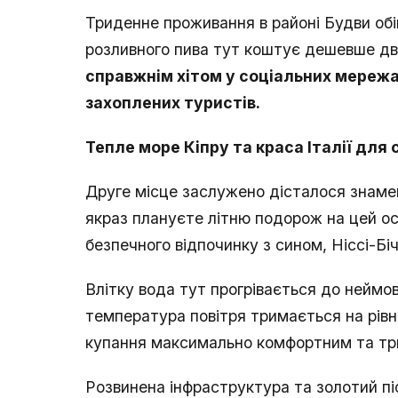
Триденне проживання в районі Будви обі
розливного пива тут коштує дешевше дво
справжнім хітом у соціальних мережа
захоплених туристів.
Тепле море Кіпру та краса Італії для
Друге місце заслужено дісталося знамен
якраз плануєте літню подорож на цей ос
безпечного відпочинку з сином, Ніссі-Б
Влітку вода тут прогрівається до неймов
температура повітря тримається на рівн
купання максимально комфортним та тр
Розвинена інфраструктура та золотий п