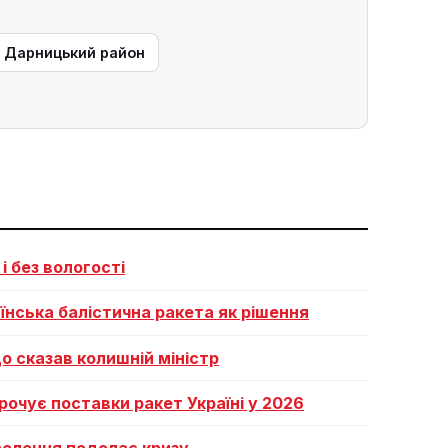
— Дарницький район
і без вологості
аїнська балістична ракета як рішення
о сказав колишній міністр
рочує поставки ракет Україні у 2026
селення подолає кризу