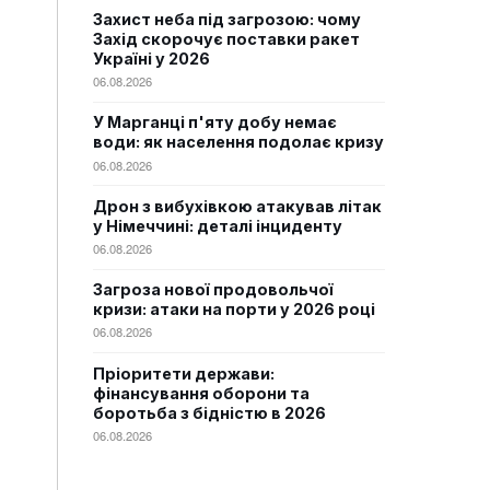
Захист неба під загрозою: чому
Захід скорочує поставки ракет
Україні у 2026
06.08.2026
У Марганці п'яту добу немає
води: як населення подолає кризу
06.08.2026
Дрон з вибухівкою атакував літак
у Німеччині: деталі інциденту
06.08.2026
Загроза нової продовольчої
кризи: атаки на порти у 2026 році
06.08.2026
Пріоритети держави:
фінансування оборони та
боротьба з бідністю в 2026
06.08.2026