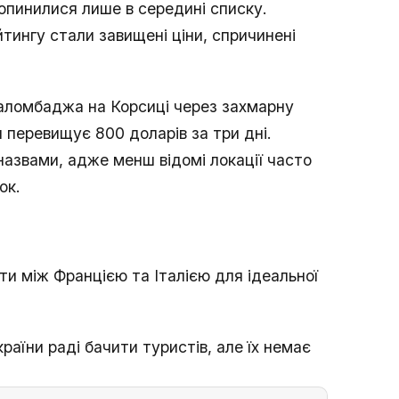
опинилися лише в середині списку.
тингу стали завищені ціни, спричинені
аломбаджа на Корсиці через захмарну
н перевищує 800 доларів за три дні.
назвами, адже менш відомі локації часто
ок.
ти між Францією та Італією для ідеальної
раїни раді бачити туристів, але їх немає