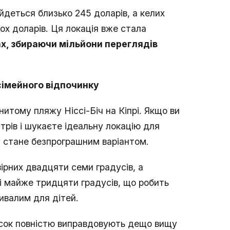
йдеться близько 245 доларів, а келих
х доларів. Ця локація вже стала
х, збираючи мільйони переглядів
 сімейного відпочинку
итому пляжу Ніссі-Біч на Кіпрі. Якщо ви
трів і шукаєте ідеальну локацію для
іч стане безпрограшним варіантом.
ірних двадцяти семи градусів, а
і майже тридцяти градусів, що робить
ивалим для дітей.
ісок повністю виправдовують дещо вищу