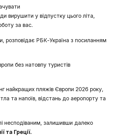
лачувати
ди вирушити у відпустку цього літа,
боту за вас.
и, розповідає РБК-Україна з посиланням
вропи без натовпу туристів
инг найкращих пляжів Європи 2026 року,
тла та напоїв, відстань до аеропорту та
і несподіваним, залишивши далеко
ї та Греції.