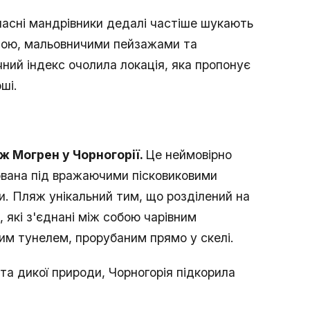
часні мандрівники дедалі частіше шукають
дою, мальовничими пейзажами та
ний індекс очолила локація, яка пропонує
ші.
ж Могрен у Чорногорії.
Це неймовірно
хована під вражаючими пісковиковими
и. Пляж унікальний тим, що розділений на
I, які з'єднані між собою чарівним
им тунелем, прорубаним прямо у скелі.
та дикої природи, Чорногорія підкорила