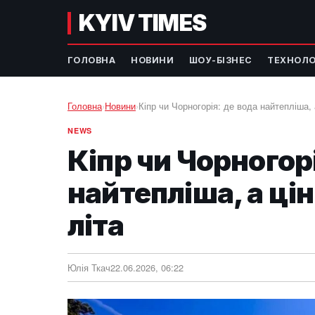
KYIV TIMES
ГОЛОВНА
НОВИНИ
ШОУ-БІЗНЕС
ТЕХНОЛО
Головна
›
Новини
›
Кіпр чи Чорногорія: де вода найтепліша, 
NEWS
Кіпр чи Чорногорі
найтепліша, а ці
літа
Юлія Ткач
22.06.2026, 06:22