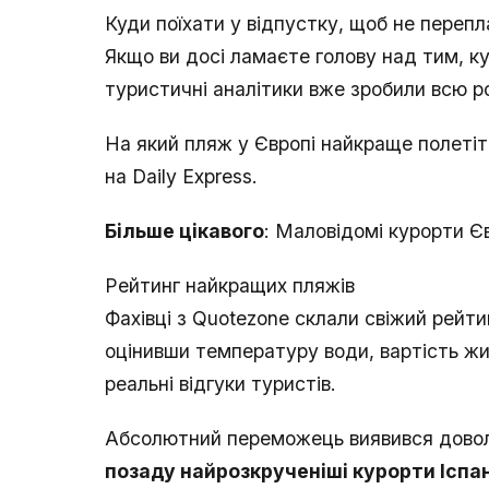
Куди поїхати у відпустку, щоб не переп
Якщо ви досі ламаєте голову над тим, ку
туристичні аналітики вже зробили всю ро
На який пляж у Європі найкраще полетіт
на Daily Express.
Більше цікавого
: Маловідомі курорти Є
Рейтинг найкращих пляжів
Фахівці з Quotezone склали свіжий рейт
оцінивши температуру води, вартість жи
реальні відгуки туристів.
Абсолютний переможець виявився довол
позаду найрозкрученіші курорти Іспані