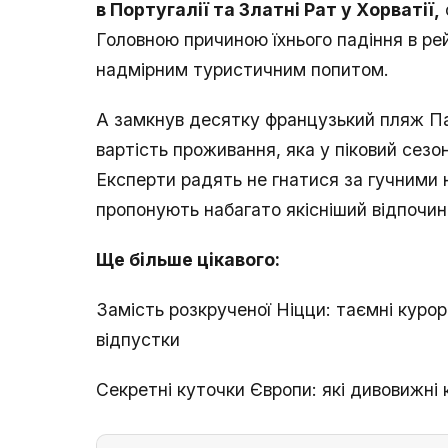
в Португалії та Златні Рат у Хорватії,
Головною причиною їхнього падіння в рей
надмірним туристичним попитом.
А замкнув десятку французький пляж П
вартість проживання, яка у піковий сезо
Експерти радять не гнатися за гучними 
пропонують набагато якісніший відпочин
Ще більше цікавого:
Замість розкрученої Ніцци: таємні курор
відпустки
Секретні куточки Європи: які дивовижні к