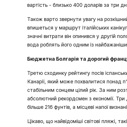
вартість - близько 400 доларів за три д
Також варто звернути увагу на розкішни
впишеться у маршрут італійських канікул
значні витрати він опинився у другій пол
вода роблять його одним із найбажаніши
Бюджетна Болгарія та дорогий франц
Третю сходинку рейтингу посів іспансь
Канарії, який може похвалитися понад п'
стабільним сонцем цілий рік. За ним ро
абсолютний рекордсмен з економії. Три 
більше 216 фунтів, а місцеві напої визна
Цікаво, що найвідоміші світові пляжі, такі