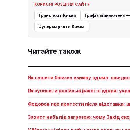
КОРИСНІ РОЗДІЛИ САЙТУ
Транспорт Києва
Графік відключень 
Супермаркети Києва
Читайте також
Як сушити білизну взимку вдома: швидко 
Як зупинити російські ракетні удари: укр
Федоров про протести після відставки: щ
Захист неба під загрозою: чому Захід ско
У Марганці п'яту добу немає води: як на