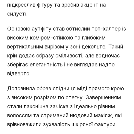
підкреслив фігуру та зробив акцент на
силуеті.
Основою аутфіту став обтислий топ-халтер із
високим коміром-стійкою та глибоким
вертикальним вирізом у зоні декольте. Такий
крій додає образу сміливості, але водночас
зберігає елегантність і не виглядає надто
відверто.
Доповнила образ спідниця міді прямого крою
з високим розрізом по стегну. Завершенням
стали лаконічна зачіска з ідеально рівним
волоссям та стриманий нюдовий макіяж, які
врівноважили зухвалість шкіряної фактури.