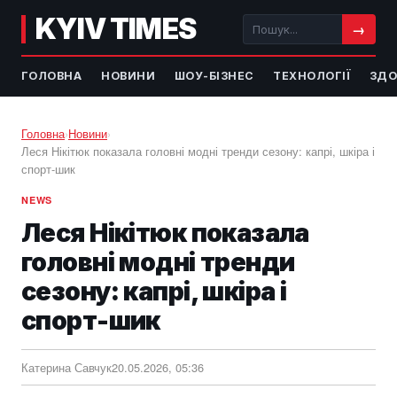
KYIV TIMES
→
ГОЛОВНА
НОВИНИ
ШОУ-БІЗНЕС
ТЕХНОЛОГІЇ
ЗДО
Головна
›
Новини
›
Леся Нікітюк показала головні модні тренди сезону: капрі, шкіра і
спорт-шик
NEWS
Леся Нікітюк показала
головні модні тренди
сезону: капрі, шкіра і
спорт-шик
Катерина Савчук
20.05.2026, 05:36