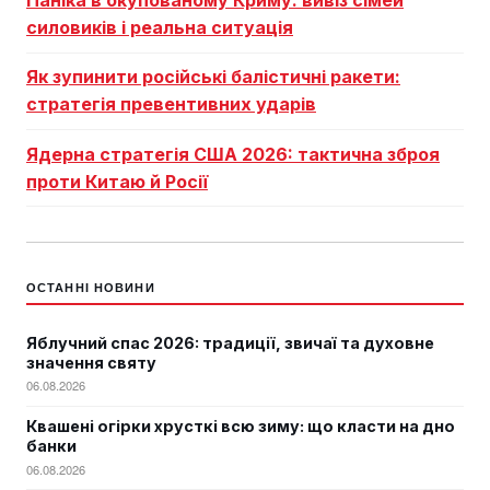
Паніка в окупованому Криму: вивіз сімей
силовиків і реальна ситуація
Як зупинити російські балістичні ракети:
стратегія превентивних ударів
Ядерна стратегія США 2026: тактична зброя
проти Китаю й Росії
ОСТАННІ НОВИНИ
Яблучний спас 2026: традиції, звичаї та духовне
значення святу
06.08.2026
Квашені огірки хрусткі всю зиму: що класти на дно
банки
06.08.2026