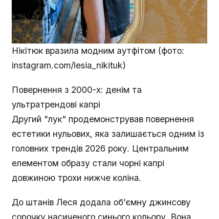
Нікітюк вразила модним аутфітом (фото:
instagram.com/lesia_nikituk)
Повернення з 2000-х: денім та
ультратрендові капрі
Другий "лук" продемонстрував повернення
естетики нульових, яка залишається одним із
головних трендів 2026 року. Центральним
елементом образу стали чорні капрі
довжиною трохи нижче коліна.
До штанів Леся додала об'ємну джинсову
сорочку насиченого синього кольору. Вона