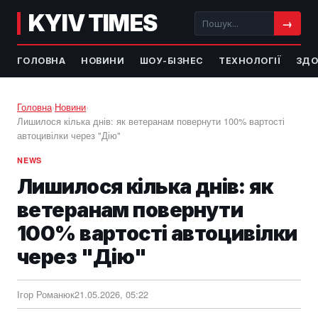
KYIV TIMES
→
ГОЛОВНА
НОВИНИ
ШОУ-БІЗНЕС
ТЕХНОЛОГІЇ
ЗДО
Головна
›
Новини
›
Лишилося кілька днів: як ветеранам повернути 100% вартості
автоцивілки через "Дію"
NEWS
Лишилося кілька днів: як
ветеранам повернути
100% вартості автоцивілки
через "Дію"
Ігор Романюк
21.05.2026, 05:22