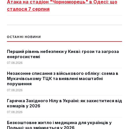
Атака на стадіон "Чорноморець" в Одесі: що
сталося 7 серпня
ОСТАННІ НОВИНИ
Перший рівень небезпеки у Києві: грози та загроза
енергосистемі
07.08.2026
Незаконне списання з військового обліку: схема в
Мукачівському ТЦК та виявлені масштабні
порушення
07.08.2026
Гарячка Західного Нілу в Україні: як захиститися від
комарів у 2026
07.08.2026
Безкоштовне житло і медицина для українців у
Польщі: що змінюється у 2026