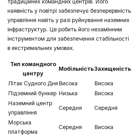
традиційних командних центрів. Його
наявність у повітрі забезпечує безперервність
управління навіть у разі руйнування наземних
інфраструктур. Це робить його незамінним
інструментом для забезпечення стабільності
в екстремальних умовах.
Тип командного
Мобільність
Захищеність
центру
Літак Судного Дня
Висока
Висока
Підземний бункер
Низька
Висока
Наземний центр
Середня
Середня
управління
Морська
Середня
Висока
платформа