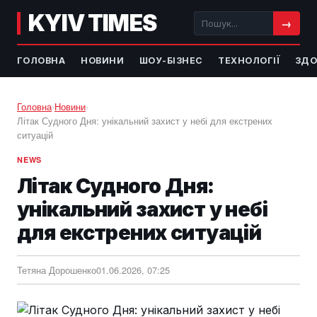
KYIV TIMES
→
ГОЛОВНА
НОВИНИ
ШОУ-БІЗНЕС
ТЕХНОЛОГІЇ
ЗДО
Головна
›
Новини
›
Літак Судного Дня: унікальний захист у небі для екстрених
ситуацій
NEWS
Літак Судного Дня:
унікальний захист у небі
для екстрених ситуацій
Тетяна Дорошенко
01.06.2026, 07:25