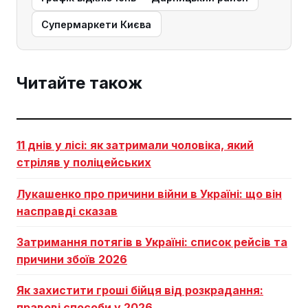
Супермаркети Києва
Читайте також
11 днів у лісі: як затримали чоловіка, який
стріляв у поліцейських
Лукашенко про причини війни в Україні: що він
насправді сказав
Затримання потягів в Україні: список рейсів та
причини збоїв 2026
Як захистити гроші бійця від розкрадання:
правові способи у 2026