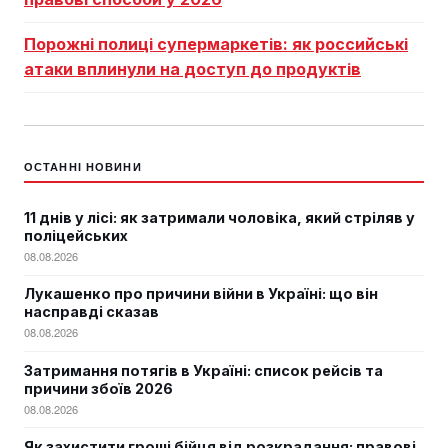
Порожні полиці супермаркетів: як российські
атаки вплинули на доступ до продуктів
ОСТАННІ НОВИНИ
11 днів у лісі: як затримали чоловіка, який стріляв у
поліцейських
08.08.2026
Лукашенко про причини війни в Україні: що він
насправді сказав
08.08.2026
Затримання потягів в Україні: список рейсів та
причини збоїв 2026
08.08.2026
Як захистити гроші бійця від розкрадання: правові