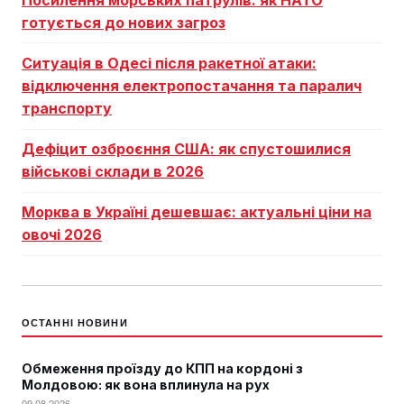
готується до нових загроз
Ситуація в Одесі після ракетної атаки:
відключення електропостачання та паралич
транспорту
Дефіцит озброєння США: як спустошилися
військові склади в 2026
Морква в Україні дешевшає: актуальні ціни на
овочі 2026
ОСТАННІ НОВИНИ
Обмеження проїзду до КПП на кордоні з
Молдовою: як вона вплинула на рух
09.08.2026