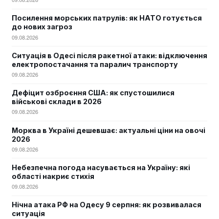
Посилення морських патрулів: як НАТО готується
до нових загроз
09.08.2026
Ситуація в Одесі після ракетної атаки: відключення
електропостачання та паралич транспорту
09.08.2026
Дефіцит озброєння США: як спустошилися
військові склади в 2026
09.08.2026
Морква в Україні дешевшає: актуальні ціни на овочі
2026
09.08.2026
Небезпечна погода насувається на Україну: які
області накриє стихія
09.08.2026
Нічна атака РФ на Одесу 9 серпня: як розвивалася
ситуація