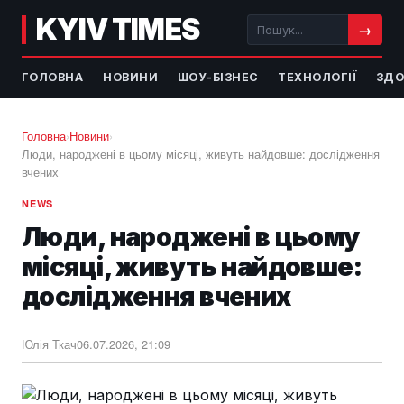
KYIV TIMES
→
ГОЛОВНА
НОВИНИ
ШОУ-БІЗНЕС
ТЕХНОЛОГІЇ
ЗДО
Головна
›
Новини
›
Люди, народжені в цьому місяці, живуть найдовше: дослідження
вчених
NEWS
Люди, народжені в цьому
місяці, живуть найдовше:
дослідження вчених
Юлія Ткач
06.07.2026, 21:09