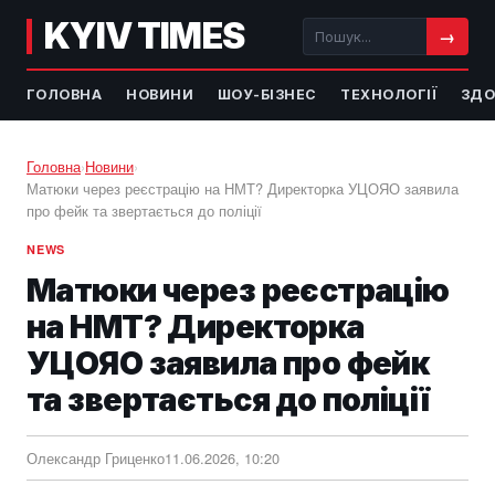
KYIV TIMES
→
ГОЛОВНА
НОВИНИ
ШОУ-БІЗНЕС
ТЕХНОЛОГІЇ
ЗДО
Головна
›
Новини
›
Матюки через реєстрацію на НМТ? Директорка УЦОЯО заявила
про фейк та звертається до поліції
NEWS
Матюки через реєстрацію
на НМТ? Директорка
УЦОЯО заявила про фейк
та звертається до поліції
Олександр Гриценко
11.06.2026, 10:20