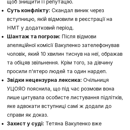
щоб знищити її репутацію.
Суть конфлікту:
Скандал виник через
вступницю, якій відмовили в реєстрації на
НМТ у додатковий період.
Шантаж та погрози:
Після відмови
апеляційної комісії Вакуленко зателефонував
чоловік, який 10 хвилин тиснув на неї, ображав
та обіцяв звільнення. Крім того, за дівчину
просили п'ятеро людей та один нардеп.
Звідки нецензурна лексика:
Очільниця
УЦОЯО пояснила, що під час розмови вона
лише цитувала особисте листування підлітків,
яке адвокати вступниці самі ж додали до
справи як доказ.
Захист у суді:
Тетяна Вакуленко вже