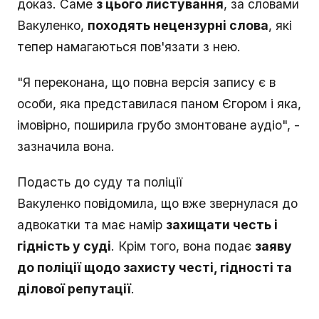
доказ. Саме
з цього листування
, за словами
Вакуленко,
походять нецензурні слова
, які
тепер намагаються пов'язати з нею.
"Я переконана, що повна версія запису є в
особи, яка представилася паном Єгором і яка,
імовірно, поширила грубо змонтоване аудіо", -
зазначила вона.
Подасть до суду та поліції
Вакуленко повідомила, що вже звернулася до
адвокатки та має намір
захищати честь і
гідність у суді
. Крім того, вона подає
заяву
до поліції щодо захисту честі, гідності та
ділової репутації
.