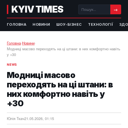
KYIV TIMES
→
ГОЛОВНА
НОВИНИ
ШОУ-БІЗНЕС
ТЕХНОЛОГІЇ
ЗДО
Головна
›
Новини
›
Модниці масово переходять на ці штани: в них комфортно навіть
у +30
NEWS
Модниці масово
переходять на ці штани: в
них комфортно навіть у
+30
Юлія Ткач
21.05.2026, 01:15