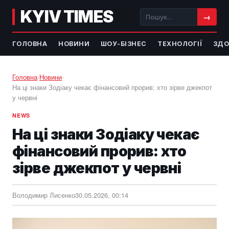
KYIV TIMES
→
ГОЛОВНА
НОВИНИ
ШОУ-БІЗНЕС
ТЕХНОЛОГІЇ
ЗДО
Головна
›
Новини
›
На ці знаки Зодіаку чекає фінансовий прорив: хто зірве джекпот
у червні
NEWS
На ці знаки Зодіаку чекає
фінансовий прорив: хто
зірве джекпот у червні
Володимир Лисенко
30.05.2026, 00:14