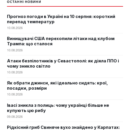
ОСТАННІ НОВИНИ
Прогноз погоди в Україні на 10 серпня: короткий
перепад температур
10.08.2026
Винищувачі США перехопили літаки над клубом
Трампа: що сталося
10.08.2026
Атаки безпілотників у Севастополі: як діяла ППО і
чому зникло світло
10.08.2026
Як обрати джинси, які ідеально сидять: крої,
посадки, розміри
10.08.2026
Івасі зникла з полиць: чому українці більше не
купують цю рибу
09.08.2026
Рідкісний гриб Свиняче вухо знайдено у Карпатах: