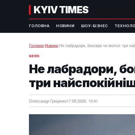
KYIV TIMES
ГОЛОВНА
НОВИНИ
ШОУ-БІЗНЕС
ТЕХНОЛО
Головна
›
Новини
›
Не лабрадори, боксери чи мопси: три най
NEWS
Не лабрадори, бо
три найспокійніш
Олександр Гриценко
17.05.2026, 10:41