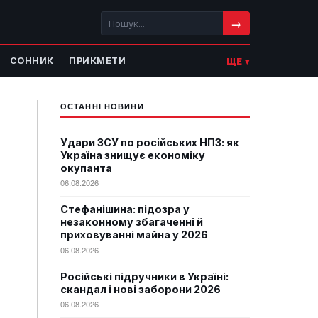
→
СОННИК
ПРИКМЕТИ
ЩЕ ▾
ОСТАННІ НОВИНИ
Удари ЗСУ по російських НПЗ: як
Україна знищує економіку
окупанта
06.08.2026
Стефанішина: підозра у
незаконному збагаченні й
приховуванні майна у 2026
06.08.2026
Російські підручники в Україні:
скандал і нові заборони 2026
06.08.2026