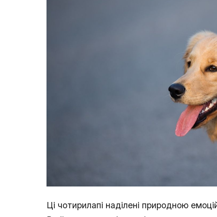
Ці чотирилапі наділені природною емоці