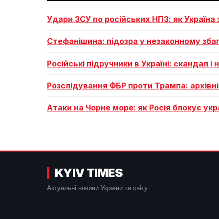
Удари ЗСУ по російських НПЗ: як Україна
Стефанішина: підозра у незаконному збаг
Російські підручники в Україні: скандал і
Розслідування ФБР проти Трампа: архівні
Атаки на Чорне море: як Росія блокує ук
KYIV TIMES
Актуальні новини України та світу