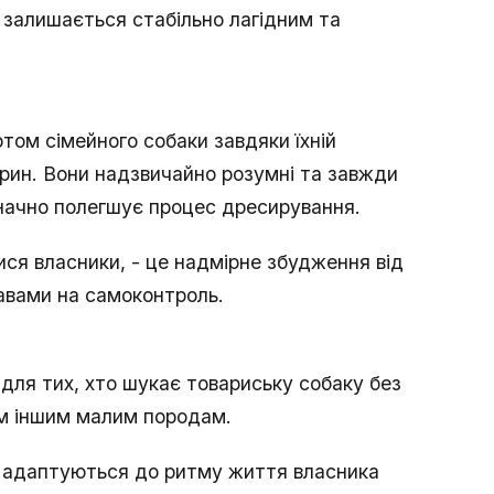
ер залишається стабільно лагідним та
ом сімейного собаки завдяки їхній
рин. Вони надзвичайно розумні та завжди
начно полегшує процес дресирування.
ся власники, - це надмірне збудження від
равами на самоконтроль.
для тих, хто шукає товариську собаку без
ом іншим малим породам.
о адаптуються до ритму життя власника