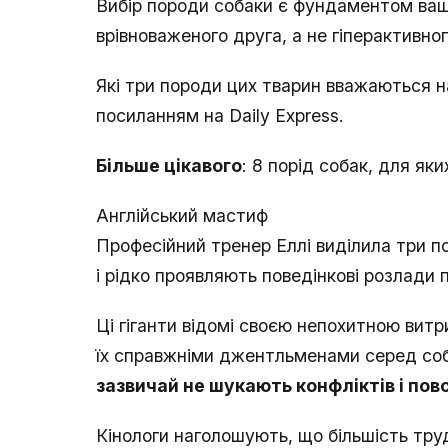
Вибір породи собаки є фундаментом ваш
врівноваженого друга, а не гіперактивно
Які три породи цих тварин вважаються н
посиланням на Daily Express.
Більше цікавого
: 8 порід собак, для я
Англійський мастиф
Професійний тренер Еллі виділила три п
і рідко проявляють поведінкові розлади 
Ці гіганти відомі своєю непохитною вит
їх справжніми джентльменами серед соб
зазвичай не шукають конфліктів і пов
Кінологи наголошують, що більшість труд