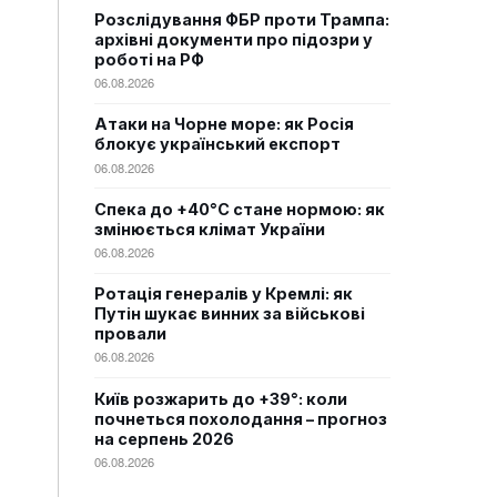
Розслідування ФБР проти Трампа:
архівні документи про підозри у
роботі на РФ
06.08.2026
Атаки на Чорне море: як Росія
блокує український експорт
06.08.2026
Спека до +40°C стане нормою: як
змінюється клімат України
06.08.2026
Ротація генералів у Кремлі: як
Путін шукає винних за військові
провали
06.08.2026
Київ розжарить до +39°: коли
почнеться похолодання – прогноз
на серпень 2026
06.08.2026