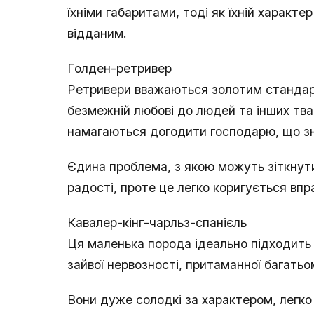
їхніми габаритами, тоді як їхній характ
відданим.
Голден-ретривер
Ретривери вважаються золотим стандарт
безмежній любові до людей та інших тва
намагаються догодити господарю, що з
Єдина проблема, з якою можуть зіткнути
радості, проте це легко коригується вп
Кавалер-кінг-чарльз-спанієль
Ця маленька порода ідеально підходить 
зайвої нервозності, притаманної багать
Вони дуже солодкі за характером, легк