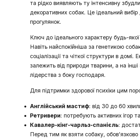
та рідко виявляють ту інтенсивну збудли
декоративних собак. Це ідеальний вибір д
прогулянок.
Ключ до ідеального характеру будь-якої
Навіть найспокійніша за генетикою соба
соціалізації та чіткої структури в домі.
залежить від природи тварини, а на інші
лідерства з боку господаря.
Для підтримки здорової психіки цим поро
Англійський мастиф
: від 30 до 60 хви
Ретривери
: потребують активних ігор т
Кавалер-кінг-чарльз-спанієль
: доста
Перед тим як взяти собаку, обов’язково в