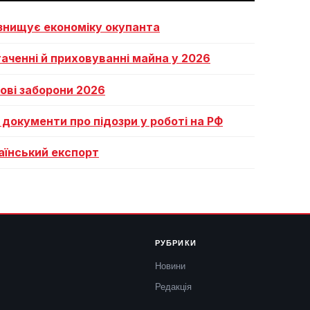
 знищує економіку окупанта
аченні й приховуванні майна у 2026
 нові заборони 2026
 документи про підозри у роботі на РФ
раїнський експорт
РУБРИКИ
Новини
Редакція