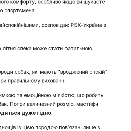
ого комфорту, особливо якщо ви шукаєте
го спортсмена.
айспокійнішими, розповідає РБК-Україна з
ких літня спека може стати фатальною
ороди собак, які мають "вроджений спокій"
при правильному вихованні.
римкою та емоційною м'якістю, що робить
ак. Попри величезний розмір, мастифи
одяться дуже гідно.
нощів із цією породою пов’язані лише з