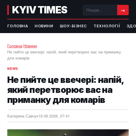
KYIV TIMES
→
ГОЛОВНА
НОВИНИ
ШОУ-БІЗНЕС
ТЕХНОЛОГІЇ
ЗДО
Головна
›
Новини
›
Не пийте це ввечері: напій, який перетворює вас на приманку
для комарів
NEWS
Не пийте це ввечері: напій,
який перетворює вас на
приманку для комарів
Катерина Савчук
19.06.2026, 07:41