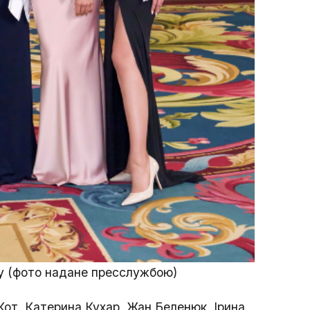
лу (фото надане пресслужбою)
 Кот, Катерина Кухар, Жан Беленюк, Ірина