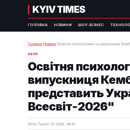
KYIV TIMES
ГОЛОВНА
НОВИНИ
ШОУ-БІЗНЕС
ТЕХНОЛО
Головна
›
Новини
›
Освітня психологиня та випускниця Кемб
NEWS
Освітня психолог
випускниця Кем
представить Укра
Всесвіт-2026"
Юлія Ткач
01.07.2026, 06:51