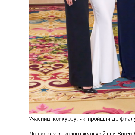
Учасниці конкурсу, які пройшли до фіна
До складу зіркового журі увійшли Євген